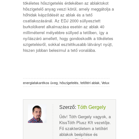
tökéletes hőszigetelés érdekében az ablaktokot
hőszigetelő anyag veszi körül, amely meggátolja a
hőhidak képződését az ablak és a tető
csatlakozásánál. Az EDJ 2000 süllyesztett
burkolókeret alkalmazása esetén az ablak 40
milliméterrel mélyebbre süllyed a tetőben, így a
nyílászáró amellett, hogy gondoskodik a tökéletes
szigetelésről, sokkal esztétikusabb látványt nyújt,
hiszen jobban belesimul a tető vonalába.
energiatakarékos üveg
,
hőszigetelés
,
tetőtéri ablak
,
Velux
Szerző:
Tóth Gergely
Üdv! Tóth Gergely vagyok, a
KissTóth Plusz Kft vezetője.
Fő szakterületem a tetőtéri
ablakok beépítése és