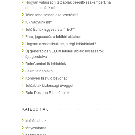
Hogyan válasszon tetőablak beépítő szakembert, ha
nem mellettünk dönt
Télen lehet tetőablakot cserélni?
Kik vagyunk mi?
Tető Építők Egyesülete “TEGY”
Pára, jegesedés a tetőtéri ablakon
Hogyan azonosítsuk be, a régi tetőablakot?
Új generációs VELUX tetőtéri ablak: nyílászárók
újragondolva
RotoComfort I8 tetőablak
Fakro tetőablakok
Könnyen tisztuló bevonat
Tetőablak biztonsági üveggel
Roto Designo R4 tetőablak
KATEGÓRIÁK
tetőtéri ablak
fénycsatorna
hőszigetelés