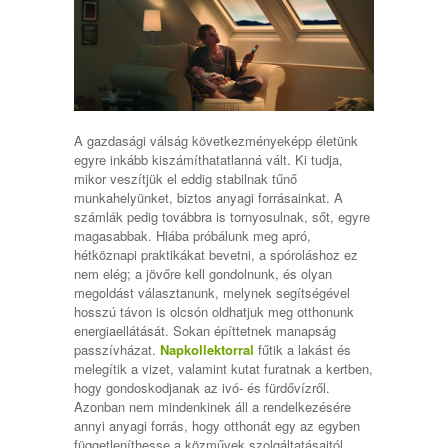
A gazdasági válság következményeképp életünk
egyre inkább kiszámíthatatlanná vált. Ki tudja,
mikor veszítjük el eddig stabilnak tűnő
munkahelyünket, biztos anyagi forrásainkat. A
számlák pedig továbbra is tornyosulnak, sőt, egyre
magasabbak. Hiába próbálunk meg apró,
hétköznapi praktikákat bevetni, a spóroláshoz ez
nem elég; a jövőre kell gondolnunk, és olyan
megoldást választanunk, melynek segítségével
hosszú távon is olcsón oldhatjuk meg otthonunk
energiaellátását. Sokan építtetnek manapság
passzívházat.
Napkollektorral
fűtik a lakást és
melegítik a vizet, valamint kutat furatnak a kertben,
hogy gondoskodjanak az ivó- és fürdővízről.
Azonban nem mindenkinek áll a rendelkezésére
annyi anyagi forrás, hogy otthonát egy az egyben
függetleníthesse a közművek szolgáltatásaitól.