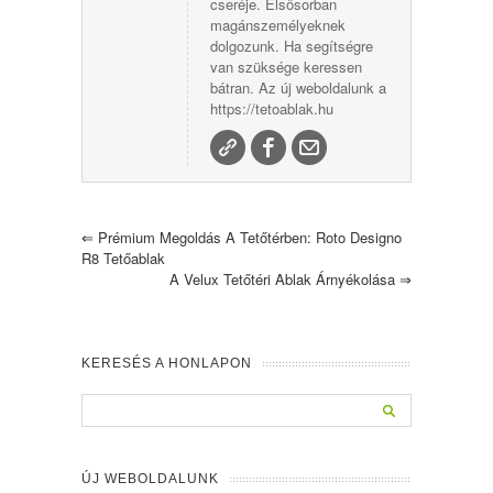
cseréje. Elsősorban
magánszemélyeknek
dolgozunk. Ha segítségre
van szüksége keressen
bátran. Az új weboldalunk a
https://tetoablak.hu
⇐
Prémium Megoldás A Tetőtérben: Roto Designo
R8 Tetőablak
A Velux Tetőtéri Ablak Árnyékolása
⇒
KERESÉS A HONLAPON
ÚJ WEBOLDALUNK