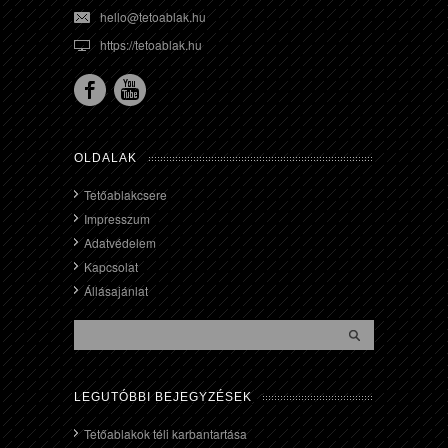
hello@tetoablak.hu
https://tetoablak.hu
OLDALAK
Tetőablakcsere
Impresszum
Adatvédelem
Kapcsolat
Állásajánlat
LEGUTÓBBI BEJEGYZÉSEK
Tetőablakok téli karbantartása