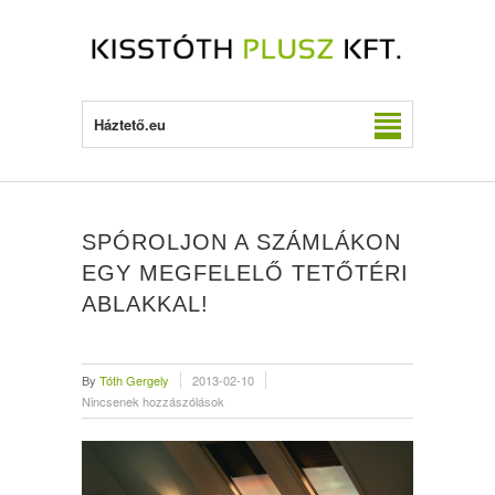
Háztető.eu
SPÓROLJON A SZÁMLÁKON
EGY MEGFELELŐ TETŐTÉRI
ABLAKKAL!
By
Tóth Gergely
2013-02-10
Nincsenek hozzászólások