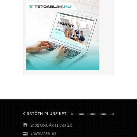
KISSTÓTH PLUSZ KFT.
2132 Göd, Áldás utca 2/b.
+36703366163