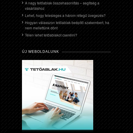
A nagy tetőablak összehasonlítás – segítség a
vásárláshoz
Lehet, hogy felesleges a három rétegű üvegezés?
Hogyan válasszon tetőablak beépítő szakembert, ha
nem mellettünk dönt
Télen lehet tetőablakot cserélni?
ÚJ WEBOLDALUNK