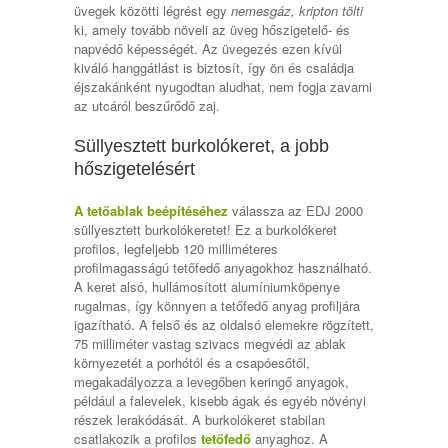
üvegek közötti légrést egy
nemesgáz, kripton tölti
ki, amely tovább növeli az üveg hőszigetelő- és
napvédő képességét. Az üvegezés ezen kívül
kiváló hanggátlást is biztosít, így ön és családja
éjszakánként nyugodtan aludhat, nem fogja zavarni
az utcáról beszűrődő zaj.
Süllyesztett burkolókeret, a jobb
hőszigetelésért
A tetőablak beépítéséhez
válassza az EDJ 2000
süllyesztett burkolókeretet! Ez a burkolókeret
profilos, legfeljebb 120 milliméteres
profilmagasságú tetőfedő anyagokhoz használható.
A keret alsó, hullámosított alumíniumköpenye
rugalmas, így könnyen a tetőfedő anyag profiljára
igazítható. A felső és az oldalsó elemekre rögzített,
75 milliméter vastag szivacs megvédi az ablak
környezetét a porhótól és a csapóesőtől,
megakadályozza a levegőben keringő anyagok,
például a falevelek, kisebb ágak és egyéb növényi
részek lerakódását. A burkolókeret stabilan
csatlakozik a profilos
tetőfedő
anyaghoz. A