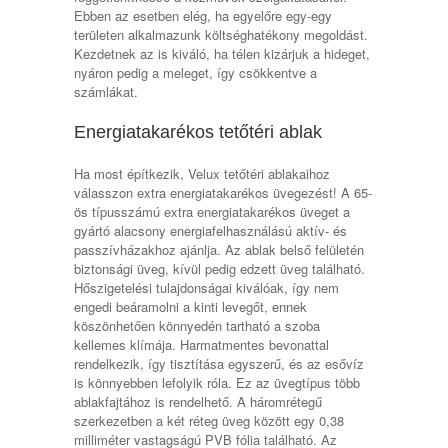
Ebben az esetben elég, ha egyelőre egy-egy
területen alkalmazunk költséghatékony megoldást.
Kezdetnek az is kiváló, ha télen kizárjuk a hideget,
nyáron pedig a meleget, így csökkentve a
számlákat.
Energiatakarékos tetőtéri ablak
Ha most építkezik, Velux tetőtéri ablakaihoz
válasszon extra energiatakarékos üvegezést! A 65-
ös típusszámú extra energiatakarékos üveget a
gyártó alacsony energiafelhasználású aktív- és
passzívházakhoz ajánlja. Az ablak belső felületén
biztonsági üveg, kívül pedig edzett üveg található.
Hőszigetelési tulajdonságai kiválóak, így nem
engedi beáramolni a kinti levegőt, ennek
köszönhetően könnyedén tartható a szoba
kellemes klímája. Harmatmentes bevonattal
rendelkezik, így tisztítása egyszerű, és az esővíz
is könnyebben lefolyik róla. Ez az üvegtípus több
ablakfajtához is rendelhető. A háromrétegű
szerkezetben a két réteg üveg között egy 0,38
milliméter vastagságú PVB fólia található. Az