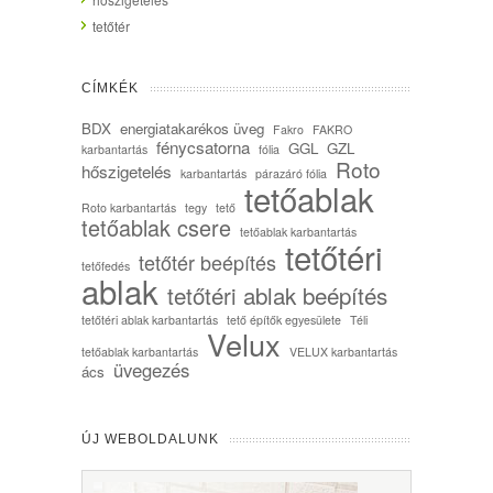
tetőtér
CÍMKÉK
BDX
energiatakarékos üveg
Fakro
FAKRO
fénycsatorna
GGL
GZL
karbantartás
fólia
Roto
hőszigetelés
karbantartás
párazáró fólia
tetőablak
Roto karbantartás
tegy
tető
tetőablak csere
tetőablak karbantartás
tetőtéri
tetőtér beépítés
tetőfedés
ablak
tetőtéri ablak beépítés
tetőtéri ablak karbantartás
tető építők egyesülete
Téli
Velux
tetőablak karbantartás
VELUX karbantartás
üvegezés
ács
ÚJ WEBOLDALUNK