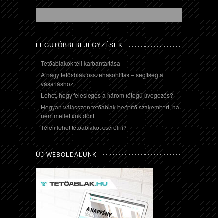
LEGUTÓBBI BEJEGYZÉSEK
Tetőablakok téli karbantartása
A nagy tetőablak összehasonlítás – segítség a
vásárláshoz
Lehet, hogy felesleges a három rétegű üvegezés?
Hogyan válasszon tetőablak beépítő szakembert, ha
nem mellettünk dönt
Télen lehet tetőablakot cserélni?
ÚJ WEBOLDALUNK