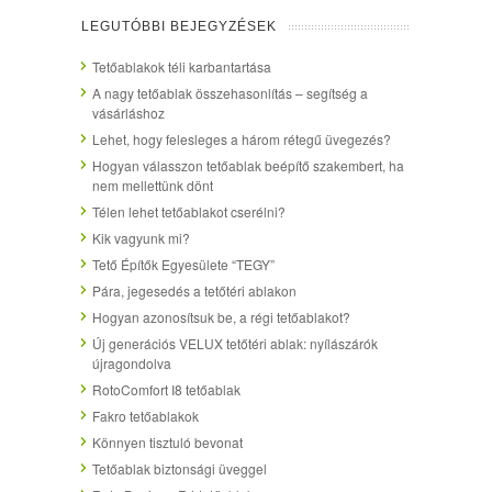
LEGUTÓBBI BEJEGYZÉSEK
Tetőablakok téli karbantartása
A nagy tetőablak összehasonlítás – segítség a
vásárláshoz
Lehet, hogy felesleges a három rétegű üvegezés?
Hogyan válasszon tetőablak beépítő szakembert, ha
nem mellettünk dönt
Télen lehet tetőablakot cserélni?
Kik vagyunk mi?
Tető Építők Egyesülete “TEGY”
Pára, jegesedés a tetőtéri ablakon
Hogyan azonosítsuk be, a régi tetőablakot?
Új generációs VELUX tetőtéri ablak: nyílászárók
újragondolva
RotoComfort I8 tetőablak
Fakro tetőablakok
Könnyen tisztuló bevonat
Tetőablak biztonsági üveggel