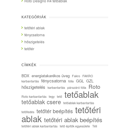
Roto Designo R4 tetőablak
KATEGÓRIÁK
tetőtéri ablak
fénycsatorna
hőszigetelés
tetőtér
CÍMKÉK
BDX
energiatakarékos üveg
Fakro
FAKRO
fénycsatorna
GGL
GZL
karbantartás
fólia
Roto
hőszigetelés
karbantartás
párazáró fólia
tetőablak
Roto karbantartás
tegy
tető
tetőablak csere
tetőablak karbantartás
tetőtéri
tetőtér beépítés
tetőfedés
ablak
tetőtéri ablak beépítés
tetőtéri ablak karbantartás
tető építők egyesülete
Téli