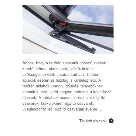
Ahhoz, hogy a tetőtéri ablakunk hosszú éveken
keretül örömet okozzanak, időközönként
szükségessé válik a karbantartása. Tetőtéri
ablakok esetén ez házilag is kivitelezhető. A
tetőtéri ablakok komoly időjárási tényezőknek
vannak kitéve, ezért nagyon fontosak a következő
lépések: A tetőablak csavarjait (vasalat rögzítő
csavarok, burkolókeret rögzítő csavarok,
üvegleszorító léc rögzítő csavarjai) évente …
Tovább olvasok