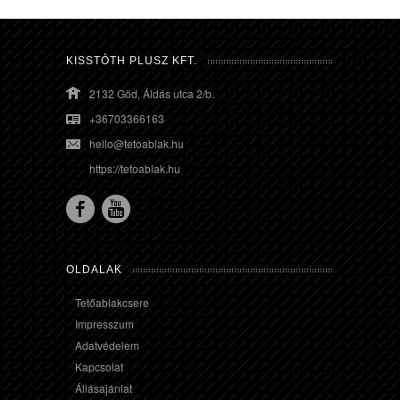
KISSTÓTH PLUSZ KFT.
2132 Göd, Áldás utca 2/b.
+36703366163
hello@tetoablak.hu
https://tetoablak.hu
OLDALAK
Tetőablakcsere
Impresszum
Adatvédelem
Kapcsolat
Állásajánlat