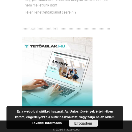
nem mellettünk dönt
Télen lehet tetőablakot cserélni?
ÚJ WEBOLDALUNK
Ez a weboldal sütiket használ. Az Uniós törvények értelmében
kérem, engedélyezze a sütik használatát, vagy zárja be az oldalt.
További információ
Elfogadom
© 2026
Háztető.eu