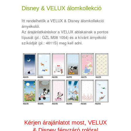
Disney & VELUX álomkollekció
Itt rendelhetők a VELUX & Disney álomkollekció
árnyékolói.
Az árajánlatkéréskor a VELUX ablakainak a pontos
típusát (pl.: GZL M08 1054) és a kívánt árnyékoló
szíkódját (pl.: 4611S) meg kell adni.
Kérjen árajánlatot most, VELUX
& Disney fényzáró rolóra!