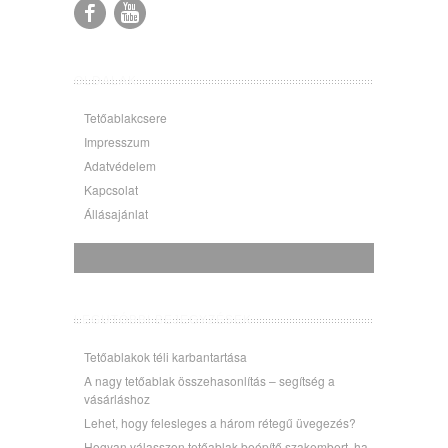
OLDALAK
Tetőablakcsere
Impresszum
Adatvédelem
Kapcsolat
Állásajánlat
LEGUTÓBBI BEJEGYZÉSEK
Tetőablakok téli karbantartása
A nagy tetőablak összehasonlítás – segítség a
vásárláshoz
Lehet, hogy felesleges a három rétegű üvegezés?
Hogyan válasszon tetőablak beépítő szakembert, ha