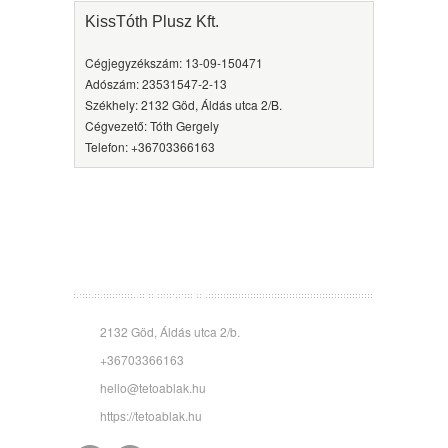
KissTóth Plusz Kft.
Cégjegyzékszám: 13-09-150471
Adószám: 23531547-2-13
Székhely: 2132 Göd, Áldás utca 2/B.
Cégvezető: Tóth Gergely
Telefon: +36703366163
KISSTÓTH PLUSZ KFT.
2132 Göd, Áldás utca 2/b.
+36703366163
hello@tetoablak.hu
https://tetoablak.hu