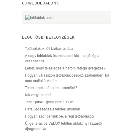
ÚJ WEBOLDALUNK
LEGUTÓBBI BEJEGYZÉSEK
Tetőablakok téli karbantartása
A nagy tetőablak összehasonlítás – segítség a
vásárláshoz
Lehet, hogy felesleges a három rétegű üvegezés?
Hogyan válasszon tetőablak beépítő szakembert, ha
nem mellettünk dönt
Télen lehet tetőablakot cserélni?
Kik vagyunk mi?
Tető Építők Egyesülete “TEGY”
Pára, jegesedés a tetőtéri ablakon
Hogyan azonosítsuk be, a régi tetőablakot?
Új generációs VELUX tetőtéri ablak: nyílászárók
újragondolva