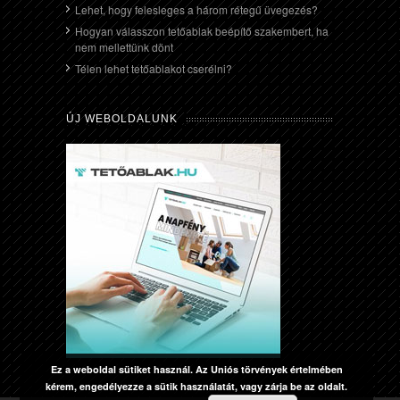
Lehet, hogy felesleges a három rétegű üvegezés?
Hogyan válasszon tetőablak beépítő szakembert, ha
nem mellettünk dönt
Télen lehet tetőablakot cserélni?
ÚJ WEBOLDALUNK
Ez a weboldal sütiket használ. Az Uniós törvények értelmében
kérem, engedélyezze a sütik használatát, vagy zárja be az oldalt.