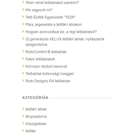
Télen lehet tetőablakot cserélni?
Kik vagyunk mi?
Tető Építők Egyesülete “TEGY”
Pára, jegesedés a tetőtéri ablakon
Hogyan azonosítsuk be, a régi tetőablakot?
Új generációs VELUX tetőtéri ablak: nyílászárók
újragondolva
RotoComfort I8 tetőablak
Fakro tetőablakok
Könnyen tisztuló bevonat
Tetőablak biztonsági üveggel
Roto Designo R4 tetőablak
KATEGÓRIÁK
tetőtéri ablak
fénycsatorna
hőszigetelés
tetőtér