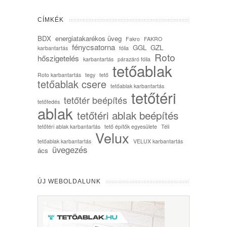
CÍMKÉK
BDX
energiatakarékos üveg
Fakro
FAKRO
fénycsatorna
GGL
GZL
karbantartás
fólia
Roto
hőszigetelés
karbantartás
párazáró fólia
tetőablak
Roto karbantartás
tegy
tető
tetőablak csere
tetőablak karbantartás
tetőtéri
tetőtér beépítés
tetőfedés
ablak
tetőtéri ablak beépítés
tetőtéri ablak karbantartás
tető építők egyesülete
Téli
Velux
tetőablak karbantartás
VELUX karbantartás
üvegezés
ács
ÚJ WEBOLDALUNK