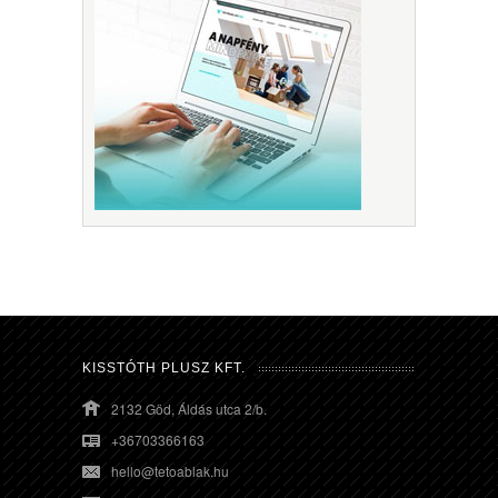
KISSTÓTH PLUSZ KFT.
2132 Göd, Áldás utca 2/b.
+36703366163
hello@tetoablak.hu