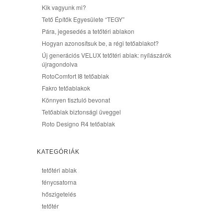
Kik vagyunk mi?
Tető Építők Egyesülete “TEGY”
Pára, jegesedés a tetőtéri ablakon
Hogyan azonosítsuk be, a régi tetőablakot?
Új generációs VELUX tetőtéri ablak: nyílászárók
újragondolva
RotoComfort I8 tetőablak
Fakro tetőablakok
Könnyen tisztuló bevonat
Tetőablak biztonsági üveggel
Roto Designo R4 tetőablak
KATEGÓRIÁK
tetőtéri ablak
fénycsatorna
hőszigetelés
tetőtér