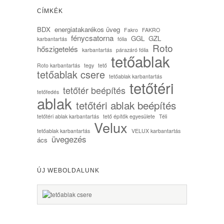
CÍMKÉK
BDX
energiatakarékos üveg
Fakro
FAKRO
fénycsatorna
GGL
GZL
karbantartás
fólia
Roto
hőszigetelés
karbantartás
párazáró fólia
tetőablak
Roto karbantartás
tegy
tető
tetőablak csere
tetőablak karbantartás
tetőtéri
tetőtér beépítés
tetőfedés
ablak
tetőtéri ablak beépítés
tetőtéri ablak karbantartás
tető építők egyesülete
Téli
Velux
tetőablak karbantartás
VELUX karbantartás
üvegezés
ács
ÚJ WEBOLDALUNK