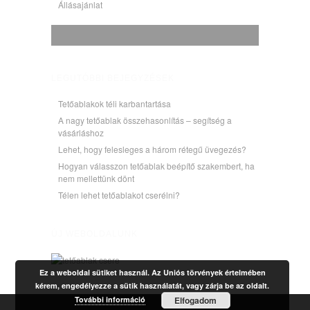
Állásajánlat
LEGUTÓBBI BEJEGYZÉSEK
Tetőablakok téli karbantartása
A nagy tetőablak összehasonlítás – segítség a
vásárláshoz
Lehet, hogy felesleges a három rétegű üvegezés?
Hogyan válasszon tetőablak beépítő szakembert, ha
nem mellettünk dönt
Télen lehet tetőablakot cserélni?
ÚJ WEBOLDALUNK
Ez a weboldal sütiket használ. Az Uniós törvények értelmében
kérem, engedélyezze a sütik használatát, vagy zárja be az oldalt.
További információ
Elfogadom