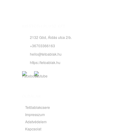
KISSTÓTH PLUSZ KFT.
2132 Göd, Áldás utca 2/b.
+36703366163
hello@tetoablak.hu
https://tetoablak.hu
OLDALAK
Tetőablakcsere
Impresszum
Adatvédelem
Kapcsolat