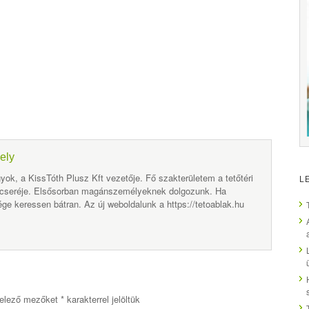
ely
yok, a KissTóth Plusz Kft vezetője. Fő szakterületem a tetőtéri
L
 cseréje. Elsősorban magánszemélyeknek dolgozunk. Ha
ge keressen bátran. Az új weboldalunk a https://tetoablak.hu
elező mezőket
*
karakterrel jelöltük