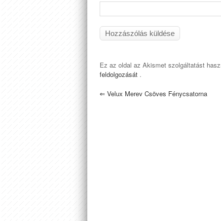
Ez az oldal az Akismet szolgáltatást has
feldolgozását
.
⇐
Velux Merev Csöves Fénycsatorna