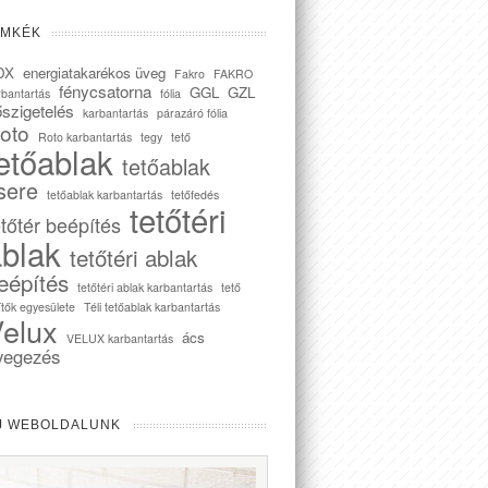
ÍMKÉK
DX
energiatakarékos üveg
Fakro
FAKRO
fénycsatorna
GGL
GZL
rbantartás
fólia
szigetelés
karbantartás
párazáró fólia
oto
Roto karbantartás
tegy
tető
etőablak
tetőablak
sere
tetőablak karbantartás
tetőfedés
tetőtéri
etőtér beépítés
blak
tetőtéri ablak
eépítés
tetőtéri ablak karbantartás
tető
ítők egyesülete
Téli tetőablak karbantartás
elux
ács
VELUX karbantartás
vegezés
J WEBOLDALUNK