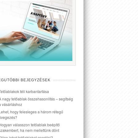
EGUTÓBBI BEJEGYZÉSEK
Tetőablakok téli karbantartása
A nagy tetőablak összehasonlítás – segítség
a vásárláshoz
Lehet, hogy felesleges a három rétegű
üvegezés?
Hogyan válasszon tetőablak beépítő
szakembert, ha nem mellettünk dönt
Télen lehet tetőablakot cserélni?