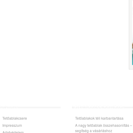
OLDALAK
LEGUTÓBBI BEJEGYZÉSEK
Tetőablakcsere
Tetőablakok téli karbantartása
Impresszum
A nagy tetőablak összehasonlítás –
segítség a vásárláshoz
Adatvédelem