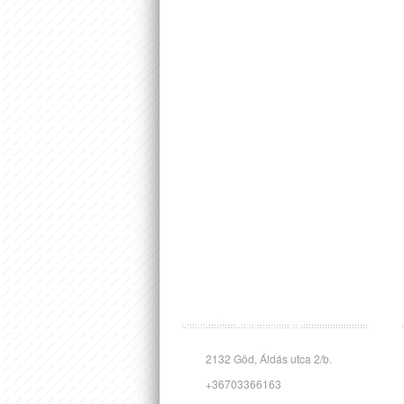
KISSTÓTH PLUSZ KFT.
2132 Göd, Áldás utca 2/b.
+36703366163