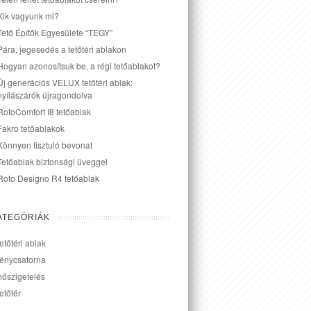
Kik vagyunk mi?
Tető Építők Egyesülete “TEGY”
Pára, jegesedés a tetőtéri ablakon
Hogyan azonosítsuk be, a régi tetőablakot?
Új generációs VELUX tetőtéri ablak:
nyílászárók újragondolva
RotoComfort I8 tetőablak
Fakro tetőablakok
Könnyen tisztuló bevonat
Tetőablak biztonsági üveggel
Roto Designo R4 tetőablak
ATEGÓRIÁK
tetőtéri ablak
fénycsatorna
hőszigetelés
tetőtér