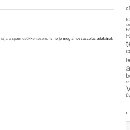
C
B
ka
hő
R
ználja a spam csökkentésére.
Ismerje meg a hozzászólás adatainak
t
c
t
a
b
ép
V
ü
Ú