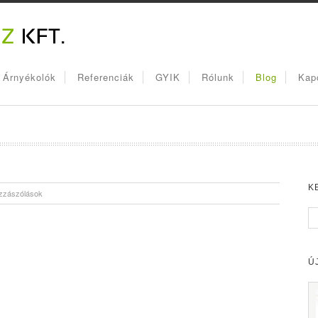
, Árnyékolók
Referenciák
GYIK
Rólunk
Blog
Kap
K
zzászólások
Ú