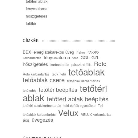
tetőtéri ablak
fénycsatorna
hőszigetelés
tetőtér
CÍMKÉK
BDX
energiatakarékos üveg
Fakro
FAKRO
fénycsatorna
GGL
GZL
karbantartás
fólia
Roto
hőszigetelés
karbantartás
párazáró fólia
tetőablak
Roto karbantartás
tegy
tető
tetőablak csere
tetőablak karbantartás
tetőtéri
tetőtér beépítés
tetőfedés
ablak
tetőtéri ablak beépítés
tetőtéri ablak karbantartás
tető építők egyesülete
Téli
Velux
tetőablak karbantartás
VELUX karbantartás
üvegezés
ács