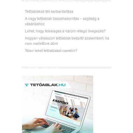
LEGUTÓBBI BEJEGYZÉSEK
Tetőablakok téli karbantartása
A nagy tetőablak összehasonlítás – segítség a
vásárláshoz
Lehet, hogy felesleges a három rétegű üvegezés?
Hogyan válasszon tetőablak beépítő szakembert, ha
nem mellettünk dönt
Télen lehet tetőablakot cserélni?
ÚJ WEBOLDALUNK