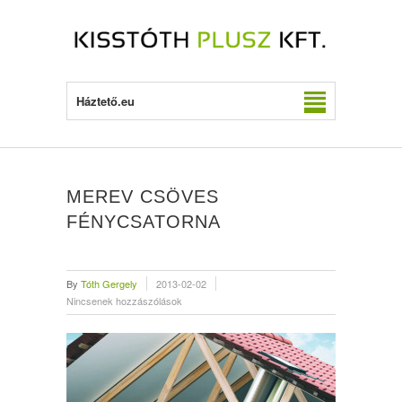
Háztető.eu
MEREV CSÖVES
FÉNYCSATORNA
By
Tóth Gergely
2013-02-02
Nincsenek hozzászólások