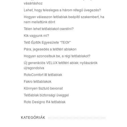
vásárláshoz
Lehet, hogy felesleges a három rétegű üvegezés?
Hogyan válasszon tetőablak beépítő szakembert, ha
nem mellettünk dönt
Télen lehet tetőablakot cserélni?
Kik vagyunk mi?
Tető Építők Egyesülete “TEGY”
Pára, jegesedés a tetőtéri ablakon
Hogyan azonosítsuk be, a régi tetőablakot?
Új generációs VELUX tetőtéri ablak: nyílászárók
újragondolva
RotoComfort I8 tetőablak
Fakro tetőablakok
Könnyen tisztuló bevonat
Tetőablak biztonsági üveggel
Roto Designo R4 tetőablak
KATEGÓRIÁK