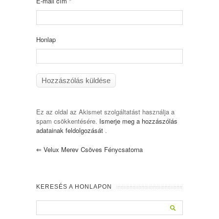
E-mail cím
*
Honlap
Ez az oldal az Akismet szolgáltatást használja a
spam csökkentésére.
Ismerje meg a hozzászólás
adatainak feldolgozását
.
⇐
Velux Merev Csöves Fénycsatorna
KERESÉS A HONLAPON