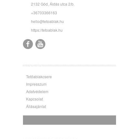
2132 Göd, Áldás utca 2/b.
+36703366163
hello@tetoablak.hu
https://tetoablak.hu
OLDALAK
Tetőablakcsere
Impresszum
Adatvédelem
Kapcsolat
Állásajánlat