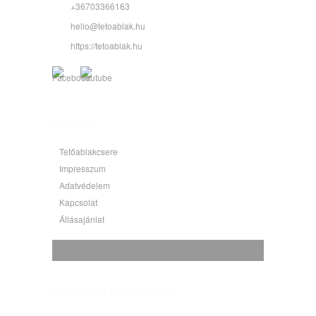
+36703366163
hello@tetoablak.hu
https://tetoablak.hu
OLDALAK
Tetőablakcsere
Impresszum
Adatvédelem
Kapcsolat
Állásajánlat
LEGUTÓBBI BEJEGYZÉSEK