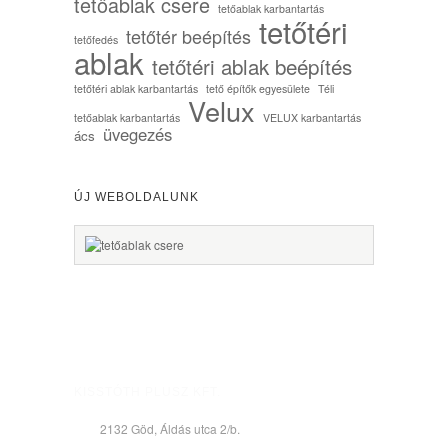
tetőablak csere
tetőablak karbantartás
tetőtéri
tetőtér beépítés
tetőfedés
ablak
tetőtéri ablak beépítés
tetőtéri ablak karbantartás
tető építők egyesülete
Téli
Velux
tetőablak karbantartás
VELUX karbantartás
üvegezés
ács
ÚJ WEBOLDALUNK
KISSTÓTH PLUSZ KFT.
2132 Göd, Áldás utca 2/b.