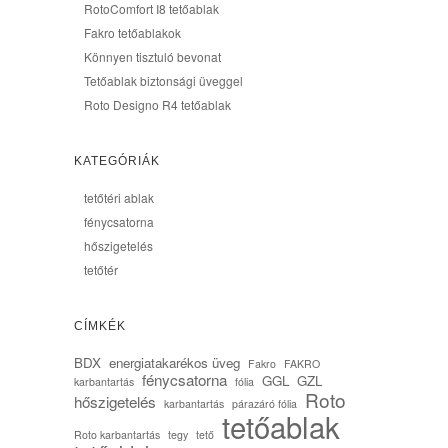
RotoComfort I8 tetőablak
Fakro tetőablakok
Könnyen tisztuló bevonat
Tetőablak biztonsági üveggel
Roto Designo R4 tetőablak
KATEGÓRIÁK
tetőtéri ablak
fénycsatorna
hőszigetelés
tetőtér
CÍMKÉK
BDX
energiatakarékos üveg
Fakro
FAKRO
fénycsatorna
GGL
GZL
karbantartás
fólia
Roto
hőszigetelés
karbantartás
párazáró fólia
tetőablak
Roto karbantartás
tegy
tető