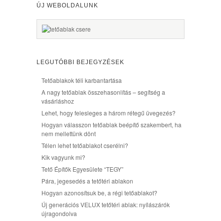
ÚJ WEBOLDALUNK
LEGUTÓBBI BEJEGYZÉSEK
Tetőablakok téli karbantartása
A nagy tetőablak összehasonlítás – segítség a
vásárláshoz
Lehet, hogy felesleges a három rétegű üvegezés?
Hogyan válasszon tetőablak beépítő szakembert, ha
nem mellettünk dönt
Télen lehet tetőablakot cserélni?
Kik vagyunk mi?
Tető Építők Egyesülete “TEGY”
Pára, jegesedés a tetőtéri ablakon
Hogyan azonosítsuk be, a régi tetőablakot?
Új generációs VELUX tetőtéri ablak: nyílászárók
újragondolva