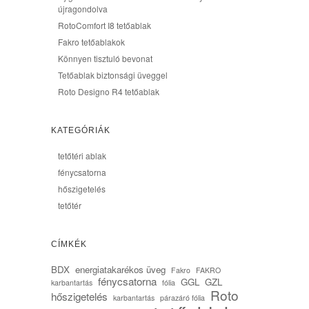
újragondolva
RotoComfort I8 tetőablak
Fakro tetőablakok
Könnyen tisztuló bevonat
Tetőablak biztonsági üveggel
Roto Designo R4 tetőablak
KATEGÓRIÁK
tetőtéri ablak
fénycsatorna
hőszigetelés
tetőtér
CÍMKÉK
BDX
energiatakarékos üveg
Fakro
FAKRO
fénycsatorna
GGL
GZL
karbantartás
fólia
Roto
hőszigetelés
karbantartás
párazáró fólia