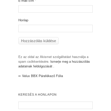
E-mail cím
*
Honlap
Ez az oldal az Akismet szolgáltatást használja a
spam csökkentésére.
Ismerje meg a hozzászólás
adatainak feldolgozását
.
⇐
Velux BBX Párafékező Fólia
KERESÉS A HONLAPON