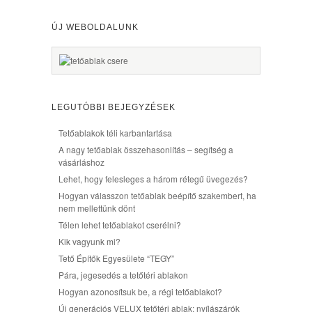
ÚJ WEBOLDALUNK
LEGUTÓBBI BEJEGYZÉSEK
Tetőablakok téli karbantartása
A nagy tetőablak összehasonlítás – segítség a
vásárláshoz
Lehet, hogy felesleges a három rétegű üvegezés?
Hogyan válasszon tetőablak beépítő szakembert, ha
nem mellettünk dönt
Télen lehet tetőablakot cserélni?
Kik vagyunk mi?
Tető Építők Egyesülete “TEGY”
Pára, jegesedés a tetőtéri ablakon
Hogyan azonosítsuk be, a régi tetőablakot?
Új generációs VELUX tetőtéri ablak: nyílászárók