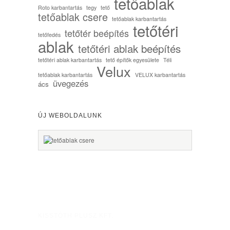
tetőablak
Roto karbantartás
tegy
tető
tetőablak csere
tetőablak karbantartás
tetőtéri
tetőtér beépítés
tetőfedés
ablak
tetőtéri ablak beépítés
tetőtéri ablak karbantartás
tető építők egyesülete
Téli
Velux
tetőablak karbantartás
VELUX karbantartás
üvegezés
ács
ÚJ WEBOLDALUNK
KISSTÓTH PLUSZ KFT.