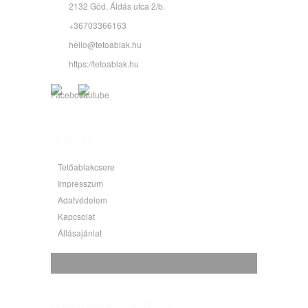
2132 Göd, Áldás utca 2/b.
+36703366163
hello@tetoablak.hu
https://tetoablak.hu
OLDALAK
Tetőablakcsere
Impresszum
Adatvédelem
Kapcsolat
Állásajánlat
LEGUTÓBBI BEJEGYZÉSEK