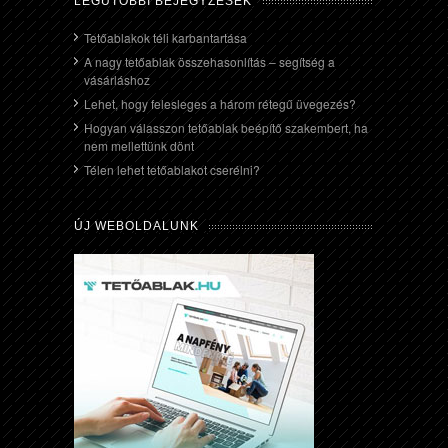
LEGUTÓBBI BEJEGYZÉSEK
Tetőablakok téli karbantartása
A nagy tetőablak összehasonlítás – segítség a
vásárláshoz
Lehet, hogy felesleges a három rétegű üvegezés?
Hogyan válasszon tetőablak beépítő szakembert, ha
nem mellettünk dönt
Télen lehet tetőablakot cserélni?
ÚJ WEBOLDALUNK