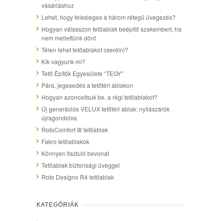
vásárláshoz
Lehet, hogy felesleges a három rétegű üvegezés?
Hogyan válasszon tetőablak beépítő szakembert, ha
nem mellettünk dönt
Télen lehet tetőablakot cserélni?
Kik vagyunk mi?
Tető Építők Egyesülete “TEGY”
Pára, jegesedés a tetőtéri ablakon
Hogyan azonosítsuk be, a régi tetőablakot?
Új generációs VELUX tetőtéri ablak: nyílászárók
újragondolva
RotoComfort I8 tetőablak
Fakro tetőablakok
Könnyen tisztuló bevonat
Tetőablak biztonsági üveggel
Roto Designo R4 tetőablak
KATEGÓRIÁK