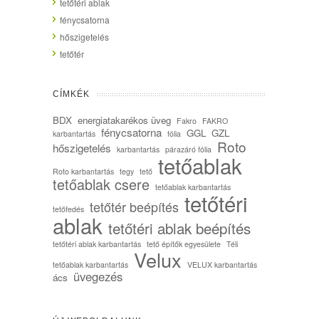
tetőtéri ablak
fénycsatorna
hőszigetelés
tetőtér
CÍMKÉK
BDX
energiatakarékos üveg
Fakro
FAKRO
fénycsatorna
GGL
GZL
karbantartás
fólia
Roto
hőszigetelés
karbantartás
párazáró fólia
tetőablak
Roto karbantartás
tegy
tető
tetőablak csere
tetőablak karbantartás
tetőtéri
tetőtér beépítés
tetőfedés
ablak
tetőtéri ablak beépítés
tetőtéri ablak karbantartás
tető építők egyesülete
Téli
Velux
tetőablak karbantartás
VELUX karbantartás
üvegezés
ács