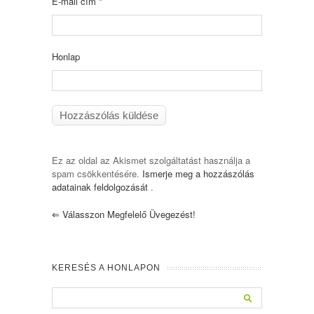
E-mail cím
*
Honlap
Ez az oldal az Akismet szolgáltatást használja a
spam csökkentésére.
Ismerje meg a hozzászólás
adatainak feldolgozását
.
⇐
Válasszon Megfelelő Üvegezést!
KERESÉS A HONLAPON