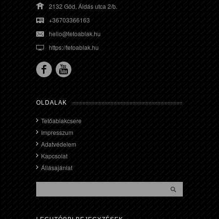
2132 Göd, Áldás utca 2/b.
+36703366163
hello@tetoablak.hu
https://tetoablak.hu
OLDALAK
Tetőablakcsere
Impresszum
Adatvédelem
Kapcsolat
Állásajánlat