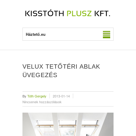
Háztető.eu
VELUX TETŐTÉRI ABLAK
ÜVEGEZÉS
By
Tóth Gergely
2013-01-14
Nincsenek hozzászólások