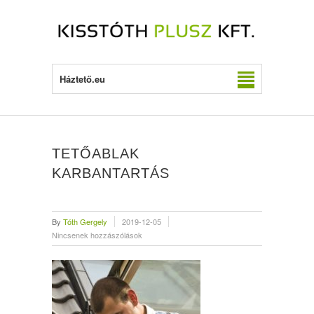
Háztető.eu
TETŐABLAK
KARBANTARTÁS
By
Tóth Gergely
2019-12-05
Nincsenek hozzászólások