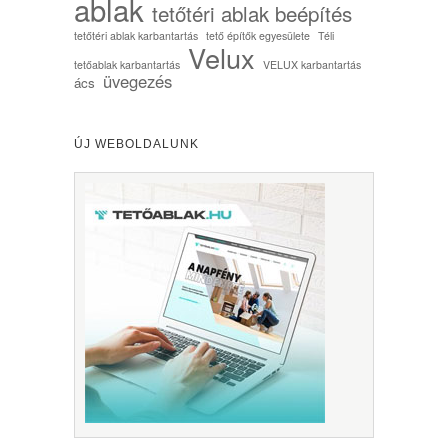
ablak
tetőtéri ablak beépítés
tetőtéri ablak karbantartás
tető építők egyesülete
Téli
Velux
tetőablak karbantartás
VELUX karbantartás
üvegezés
ács
ÚJ WEBOLDALUNK