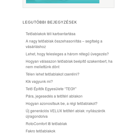
LEGUTÓBBI BEJEGYZÉSEK
Tetőablakok téli karbantartása
A nagy tetőablak összehasonlítás – segítség a
vásárláshoz
Lehet, hogy felesleges a három rétegű üvegezés?
Hogyan válasszon tetőablak beépítő szakembert, ha
nem mellettünk dönt
Télen lehet tetőablakot cserélni?
Kik vagyunk mi?
Tető Építők Egyesülete “TEGY”
Pára, jegesedés a tetőtéri ablakon
Hogyan azonosítsuk be, a régi tetőablakot?
Új generációs VELUX tetőtéri ablak: nyílászárók
újragondolva
RotoComfort I8 tetőablak
Fakro tetőablakok