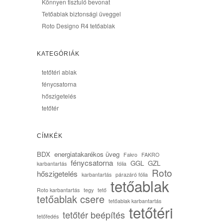
Könnyen tisztuló bevonat
Tetőablak biztonsági üveggel
Roto Designo R4 tetőablak
KATEGÓRIÁK
tetőtéri ablak
fénycsatorna
hőszigetelés
tetőtér
CÍMKÉK
BDX
energiatakarékos üveg
Fakro
FAKRO
fénycsatorna
GGL
GZL
karbantartás
fólia
Roto
hőszigetelés
karbantartás
párazáró fólia
tetőablak
Roto karbantartás
tegy
tető
tetőablak csere
tetőablak karbantartás
tetőtéri
tetőtér beépítés
tetőfedés