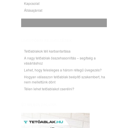
Kapcsolat
Állásajánlat
LEGUTÓBBI BEJEGYZÉSEK
Tetőablakok téli karbantartása
A nagy tetőablak összehasonlítás – segítség a
vásárláshoz
Lehet, hogy felesleges a három rétegű üvegezés?
Hogyan válasszon tetőablak beépítő szakembert, ha
nem mellettünk dönt
Télen lehet tetőablakot cserélni?
ÚJ WEBOLDALUNK