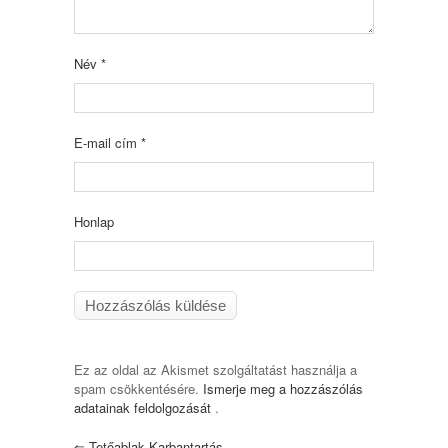
Név
*
E-mail cím
*
Honlap
Ez az oldal az Akismet szolgáltatást használja a
spam csökkentésére.
Ismerje meg a hozzászólás
adatainak feldolgozását
.
⇐
Tetőablak Karbantartás