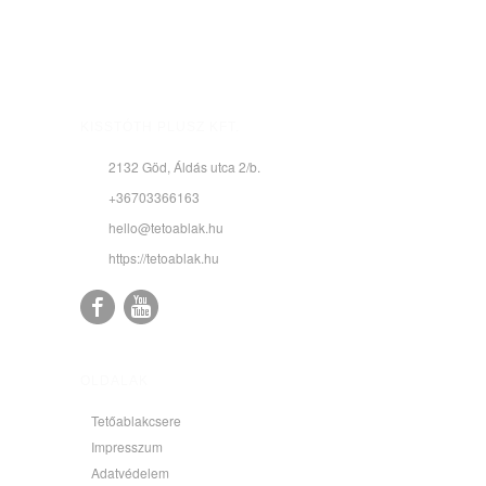
KISSTÓTH PLUSZ KFT.
2132 Göd, Áldás utca 2/b.
+36703366163
hello@tetoablak.hu
https://tetoablak.hu
OLDALAK
Tetőablakcsere
Impresszum
Adatvédelem