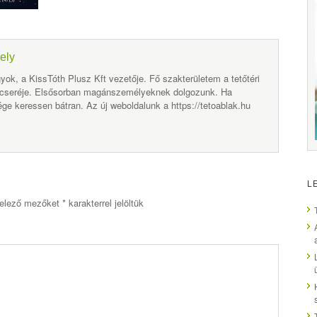
ely
yok, a KissTóth Plusz Kft vezetője. Fő szakterületem a tetőtéri
 cseréje. Elsősorban magánszemélyeknek dolgozunk. Ha
ge keressen bátran. Az új weboldalunk a https://tetoablak.hu
L
elező mezőket
*
karakterrel jelöltük