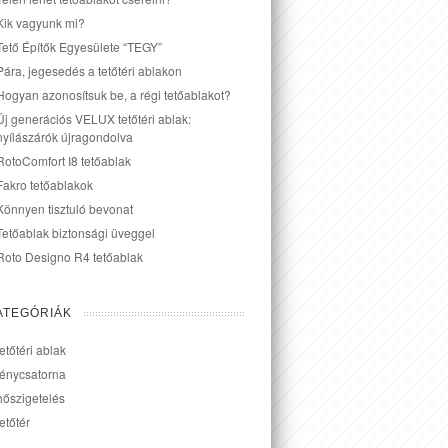
Kik vagyunk mi?
Tető Építők Egyesülete “TEGY”
Pára, jegesedés a tetőtéri ablakon
Hogyan azonosítsuk be, a régi tetőablakot?
Új generációs VELUX tetőtéri ablak:
nyílászárók újragondolva
RotoComfort I8 tetőablak
Fakro tetőablakok
Könnyen tisztuló bevonat
Tetőablak biztonsági üveggel
Roto Designo R4 tetőablak
ATEGÓRIÁK
tetőtéri ablak
fénycsatorna
hőszigetelés
tetőtér