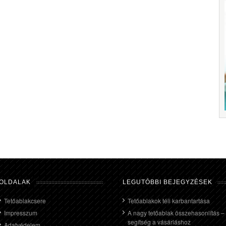
OLDALAK
LEGUTÓBBI BEJEGYZÉSEK
Tetőablakcsere
Tetőablakok téli karbantartása
Impresszum
A nagy tetőablak összehasonlítás –
segítség a vásárláshoz
Adatvédelem