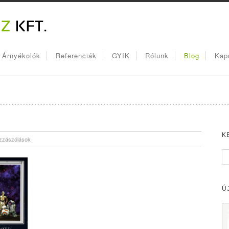
, Árnyékolók
Referenciák
GYIK
Rólunk
Blog
Kap
K
zzászólások
Ú