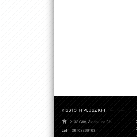
KISSTÓTH PLUSZ KFT.
2132 Göd, Áldás utca 2/b.
+36703366163