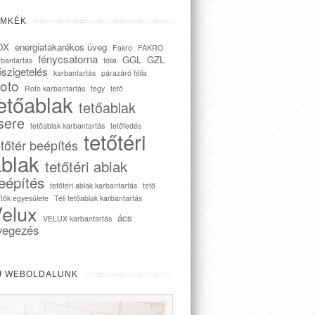
ÍMKÉK
DX
energiatakarékos üveg
Fakro
FAKRO
fénycsatorna
GGL
GZL
rbantartás
fólia
szigetelés
karbantartás
párazáró fólia
oto
Roto karbantartás
tegy
tető
etőablak
tetőablak
sere
tetőablak karbantartás
tetőfedés
tetőtéri
etőtér beépítés
blak
tetőtéri ablak
eépítés
tetőtéri ablak karbantartás
tető
ítők egyesülete
Téli tetőablak karbantartás
elux
ács
VELUX karbantartás
vegezés
J WEBOLDALUNK