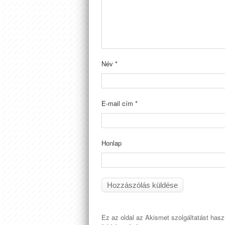
Név
*
E-mail cím
*
Honlap
Ez az oldal az Akismet szolgáltatást has