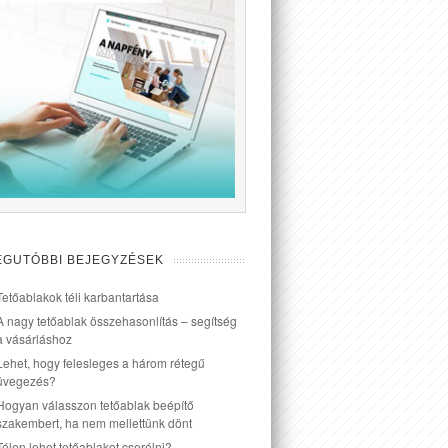
EGUTÓBBI BEJEGYZÉSEK
Tetőablakok téli karbantartása
A nagy tetőablak összehasonlítás – segítség
a vásárláshoz
Lehet, hogy felesleges a három rétegű
üvegezés?
Hogyan válasszon tetőablak beépítő
szakembert, ha nem mellettünk dönt
Télen lehet tetőablakot cserélni?