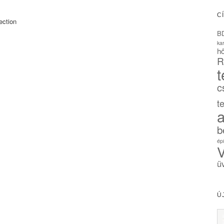
C
ection
B
ka
hő
R
t
c
t
a
b
ép
V
ü
Ú