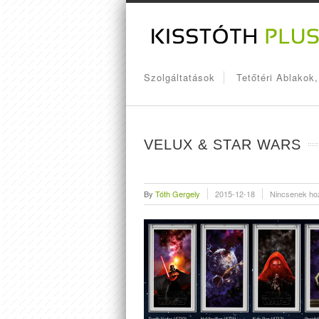
Szolgáltatások
Tetőtéri Ablakok
VELUX & STAR WARS
By
Tóth Gergely
2015-12-18
Nincsenek ho