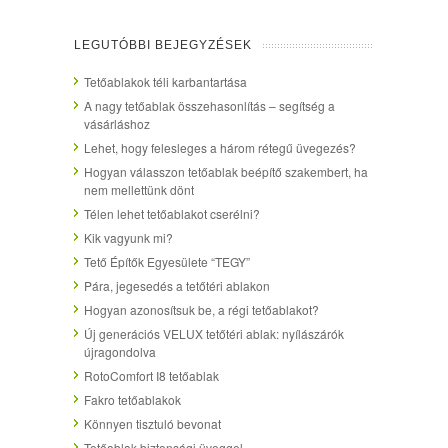
LEGUTÓBBI BEJEGYZÉSEK
Tetőablakok téli karbantartása
A nagy tetőablak összehasonlítás – segítség a
vásárláshoz
Lehet, hogy felesleges a három rétegű üvegezés?
Hogyan válasszon tetőablak beépítő szakembert, ha
nem mellettünk dönt
Télen lehet tetőablakot cserélni?
Kik vagyunk mi?
Tető Építők Egyesülete “TEGY”
Pára, jegesedés a tetőtéri ablakon
Hogyan azonosítsuk be, a régi tetőablakot?
Új generációs VELUX tetőtéri ablak: nyílászárók
újragondolva
RotoComfort I8 tetőablak
Fakro tetőablakok
Könnyen tisztuló bevonat
Tetőablak biztonsági üveggel