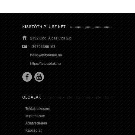
KISSTÓTH PLUSZ KFT.
2132 Göd, Áldás utca 2/b.
+36703366163
hello@tetoablak.hu
https://tetoablak.hu
OLDALAK
Tetőablakcsere
Impresszum
Adatvédelem
Kapcsolat