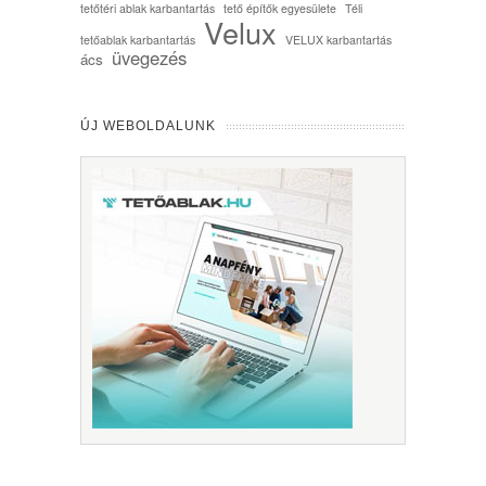
tetőtéri ablak karbantartás
tető építők egyesülete
Téli
Velux
tetőablak karbantartás
VELUX karbantartás
üvegezés
ács
ÚJ WEBOLDALUNK