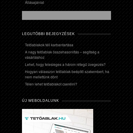
Állásajánlat
LEGUTÓBBI BEJEGYZÉSEK
Tetőablakok téli karbantartása
A nagy tetőablak összehasonlítás – segítség a
vásárláshoz
Lehet, hogy felesleges a három rétegű üvegezés?
Hogyan válasszon tetőablak beépítő szakembert, ha
nem mellettünk dönt
Télen lehet tetőablakot cserélni?
ÚJ WEBOLDALUNK