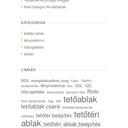
Roto Designo R4 tetőablak
KATEGÓRIÁK
tetőtéri ablak
fénycsatorna
hőszigetelés
tetőtér
CÍMKÉK
BDX
energiatakarékos üveg
Fakro
FAKRO
fénycsatorna
GGL
GZL
karbantartás
fólia
Roto
hőszigetelés
karbantartás
párazáró fólia
tetőablak
Roto karbantartás
tegy
tető
tetőablak csere
tetőablak karbantartás
tetőtéri
tetőtér beépítés
tetőfedés
ablak
tetőtéri ablak beépítés