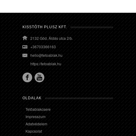
KISSTÓTH PLUSZ KFT.
2132 Göd, Áldás utca 2/b.
+36703366163
hello@tetoablak.hu
https://tetoablak.hu
OLDALAK
Tetőablakcsere
Impresszum
Adatvédelem
Kapcsolat