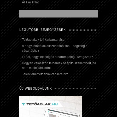
Állásajánlat
LEGUTÓBBI BEJEGYZÉSEK
Tetőablakok téli karbantartása
A nagy tetőablak összehasonlítás – segítség a
vásárláshoz
Lehet, hogy felesleges a három rétegű üvegezés?
Hogyan válasszon tetőablak beépítő szakembert, ha
nem mellettünk dönt
Télen lehet tetőablakot cserélni?
ÚJ WEBOLDALUNK