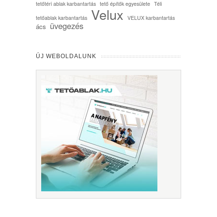
tetőtéri ablak karbantartás
tető építők egyesülete
Téli
Velux
tetőablak karbantartás
VELUX karbantartás
üvegezés
ács
ÚJ WEBOLDALUNK