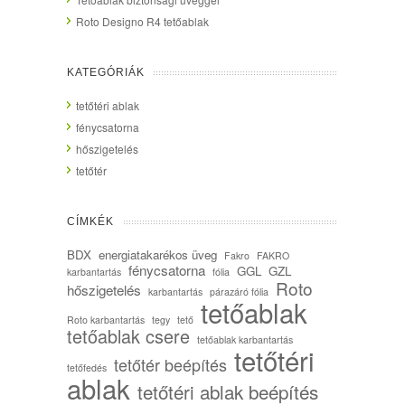
Roto Designo R4 tetőablak
KATEGÓRIÁK
tetőtéri ablak
fénycsatorna
hőszigetelés
tetőtér
CÍMKÉK
BDX
energiatakarékos üveg
Fakro
FAKRO
fénycsatorna
GGL
GZL
karbantartás
fólia
Roto
hőszigetelés
karbantartás
párazáró fólia
tetőablak
Roto karbantartás
tegy
tető
tetőablak csere
tetőablak karbantartás
tetőtéri
tetőtér beépítés
tetőfedés
ablak
tetőtéri ablak beépítés