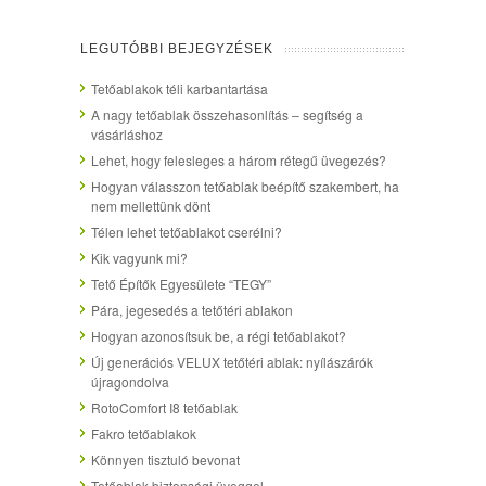
LEGUTÓBBI BEJEGYZÉSEK
Tetőablakok téli karbantartása
A nagy tetőablak összehasonlítás – segítség a
vásárláshoz
Lehet, hogy felesleges a három rétegű üvegezés?
Hogyan válasszon tetőablak beépítő szakembert, ha
nem mellettünk dönt
Télen lehet tetőablakot cserélni?
Kik vagyunk mi?
Tető Építők Egyesülete “TEGY”
Pára, jegesedés a tetőtéri ablakon
Hogyan azonosítsuk be, a régi tetőablakot?
Új generációs VELUX tetőtéri ablak: nyílászárók
újragondolva
RotoComfort I8 tetőablak
Fakro tetőablakok
Könnyen tisztuló bevonat
Tetőablak biztonsági üveggel