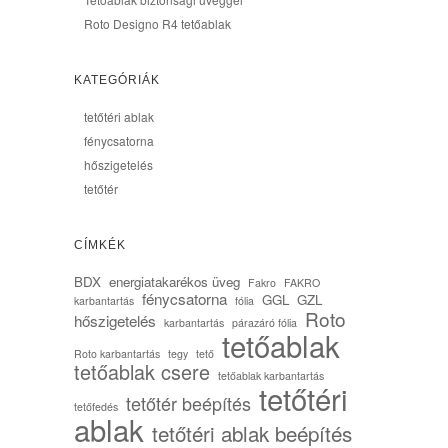
Roto Designo R4 tetőablak
KATEGÓRIÁK
tetőtéri ablak
fénycsatorna
hőszigetelés
tetőtér
CÍMKÉK
BDX
energiatakarékos üveg
Fakro
FAKRO
fénycsatorna
GGL
GZL
karbantartás
fólia
Roto
hőszigetelés
karbantartás
párazáró fólia
tetőablak
Roto karbantartás
tegy
tető
tetőablak csere
tetőablak karbantartás
tetőtéri
tetőtér beépítés
tetőfedés
ablak
tetőtéri ablak beépítés