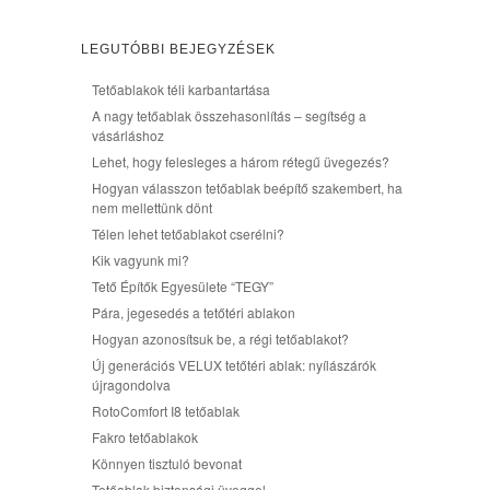
LEGUTÓBBI BEJEGYZÉSEK
Tetőablakok téli karbantartása
A nagy tetőablak összehasonlítás – segítség a
vásárláshoz
Lehet, hogy felesleges a három rétegű üvegezés?
Hogyan válasszon tetőablak beépítő szakembert, ha
nem mellettünk dönt
Télen lehet tetőablakot cserélni?
Kik vagyunk mi?
Tető Építők Egyesülete “TEGY”
Pára, jegesedés a tetőtéri ablakon
Hogyan azonosítsuk be, a régi tetőablakot?
Új generációs VELUX tetőtéri ablak: nyílászárók
újragondolva
RotoComfort I8 tetőablak
Fakro tetőablakok
Könnyen tisztuló bevonat
Tetőablak biztonsági üveggel