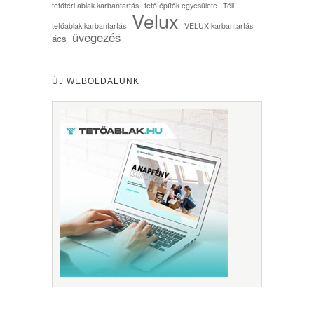
tetőtéri ablak karbantartás
tető építők egyesülete
Téli
Velux
tetőablak karbantartás
VELUX karbantartás
üvegezés
ács
ÚJ WEBOLDALUNK