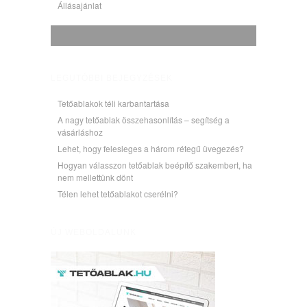
Állásajánlat
LEGUTÓBBI BEJEGYZÉSEK
Tetőablakok téli karbantartása
A nagy tetőablak összehasonlítás – segítség a
vásárláshoz
Lehet, hogy felesleges a három rétegű üvegezés?
Hogyan válasszon tetőablak beépítő szakembert, ha
nem mellettünk dönt
Télen lehet tetőablakot cserélni?
ÚJ WEBOLDALUNK