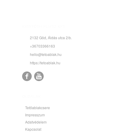
KISSTÓTH PLUSZ KFT.
2132 Göd, Áldás utca 2/b.
+36703366163
hello@tetoablak.hu
https://tetoablak.hu
OLDALAK
Tetőablakcsere
Impresszum
Adatvédelem
Kapcsolat