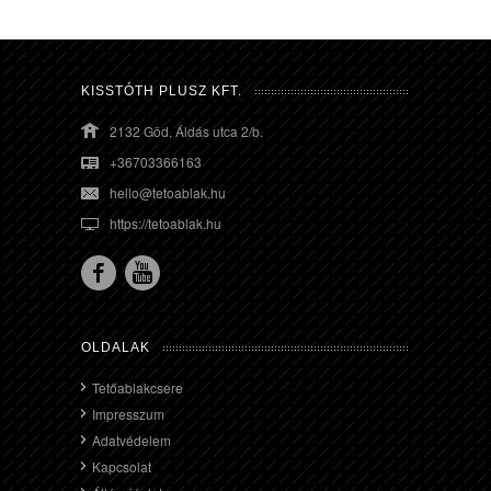
KISSTÓTH PLUSZ KFT.
2132 Göd, Áldás utca 2/b.
+36703366163
hello@tetoablak.hu
https://tetoablak.hu
OLDALAK
Tetőablakcsere
Impresszum
Adatvédelem
Kapcsolat