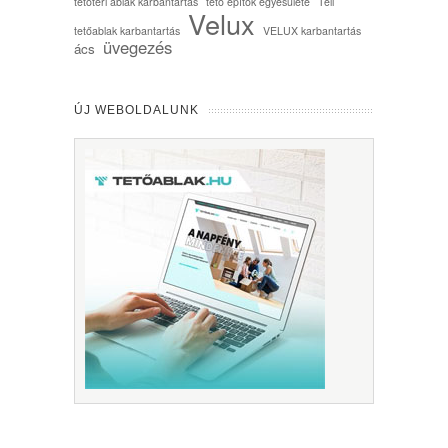
tetőtéri ablak karbantartás
tető építők egyesülete
Téli
Velux
tetőablak karbantartás
VELUX karbantartás
üvegezés
ács
ÚJ WEBOLDALUNK