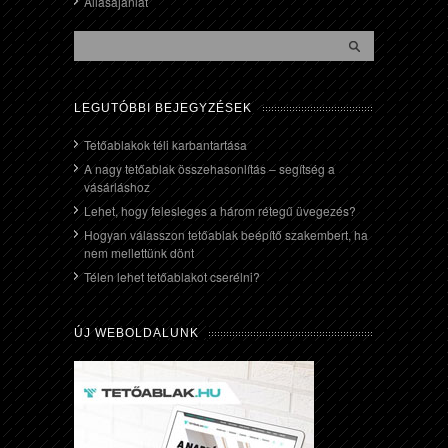
Állásajánlat
LEGUTÓBBI BEJEGYZÉSEK
Tetőablakok téli karbantartása
A nagy tetőablak összehasonlítás – segítség a
vásárláshoz
Lehet, hogy felesleges a három rétegű üvegezés?
Hogyan válasszon tetőablak beépítő szakembert, ha
nem mellettünk dönt
Télen lehet tetőablakot cserélni?
ÚJ WEBOLDALUNK