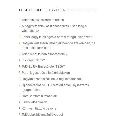
LEGUTÓBBI BEJEGYZÉSEK
Tetőablakok téli karbantartása
A nagy tetőablak összehasonlítás – segítség a
vásárláshoz
Lehet, hogy felesleges a három rétegű üvegezés?
Hogyan válasszon tetőablak beépítő szakembert, ha
nem mellettünk dönt
Télen lehet tetőablakot cserélni?
Kik vagyunk mi?
Tető Építők Egyesülete “TEGY”
Pára, jegesedés a tetőtéri ablakon
Hogyan azonosítsuk be, a régi tetőablakot?
Új generációs VELUX tetőtéri ablak: nyílászárók
újragondolva
RotoComfort I8 tetőablak
Fakro tetőablakok
Könnyen tisztuló bevonat
Tetőablak biztonsági üveggel