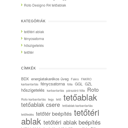
Roto Designo R4 tetőablak
KATEGÓRIÁK
tetőtéri ablak
fénycsatorna
hőszigetelés
tetőtér
CÍMKÉK
BDX
energiatakarékos üveg
Fakro
FAKRO
fénycsatorna
GGL
GZL
karbantartás
fólia
Roto
hőszigetelés
karbantartás
párazáró fólia
tetőablak
Roto karbantartás
tegy
tető
tetőablak csere
tetőablak karbantartás
tetőtéri
tetőtér beépítés
tetőfedés
ablak
tetőtéri ablak beépítés