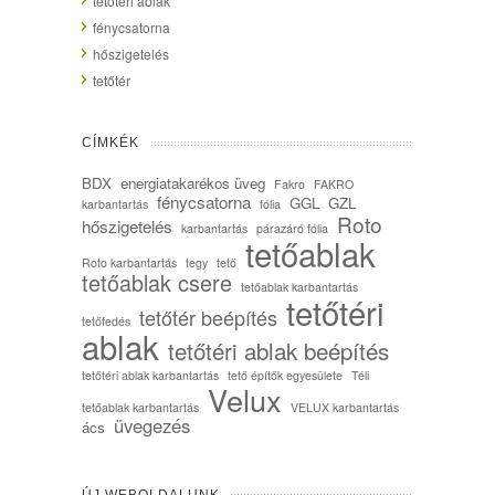
tetőtéri ablak
fénycsatorna
hőszigetelés
tetőtér
CÍMKÉK
BDX
energiatakarékos üveg
Fakro
FAKRO
fénycsatorna
GGL
GZL
karbantartás
fólia
Roto
hőszigetelés
karbantartás
párazáró fólia
tetőablak
Roto karbantartás
tegy
tető
tetőablak csere
tetőablak karbantartás
tetőtéri
tetőtér beépítés
tetőfedés
ablak
tetőtéri ablak beépítés
tetőtéri ablak karbantartás
tető építők egyesülete
Téli
Velux
tetőablak karbantartás
VELUX karbantartás
üvegezés
ács
ÚJ WEBOLDALUNK