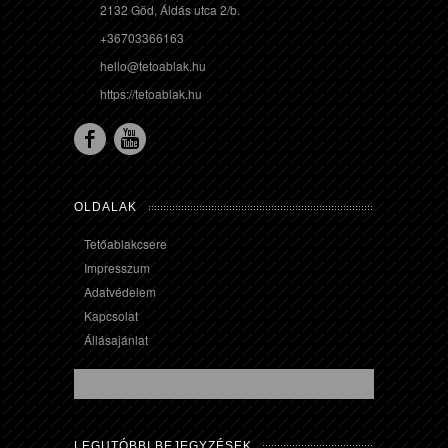
2132 Göd, Áldás utca 2/b.
+36703366163
hello@tetoablak.hu
https://tetoablak.hu
OLDALAK
Tetőablakcsere
Impresszum
Adatvédelem
Kapcsolat
Állásajánlat
LEGUTÓBBI BEJEGYZÉSEK