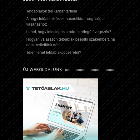
Tetőablakok téli karbantartása
A nagy tetőablak összehasonlítás – segítség a
vásárláshoz
Lehet, hogy felesleges a három rétegű üvegezés?
Hogyan válasszon tetőablak beépítő szakembert, ha
nem mellettünk dönt
Télen lehet tetőablakot cserélni?
ÚJ WEBOLDALUNK