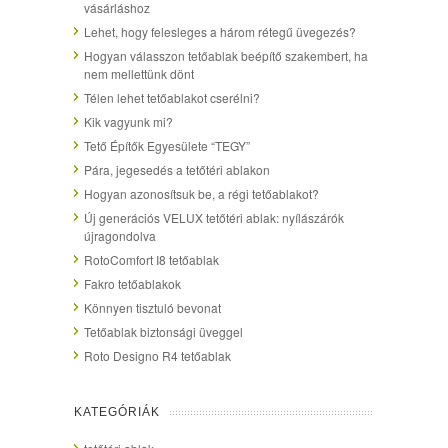
vásárláshoz
Lehet, hogy felesleges a három rétegű üvegezés?
Hogyan válasszon tetőablak beépítő szakembert, ha
nem mellettünk dönt
Télen lehet tetőablakot cserélni?
Kik vagyunk mi?
Tető Építők Egyesülete “TEGY”
Pára, jegesedés a tetőtéri ablakon
Hogyan azonosítsuk be, a régi tetőablakot?
Új generációs VELUX tetőtéri ablak: nyílászárók
újragondolva
RotoComfort I8 tetőablak
Fakro tetőablakok
Könnyen tisztuló bevonat
Tetőablak biztonsági üveggel
Roto Designo R4 tetőablak
KATEGÓRIÁK