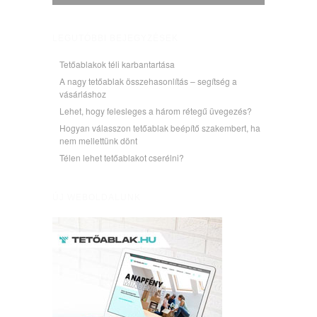
LEGUTÓBBI BEJEGYZÉSEK
Tetőablakok téli karbantartása
A nagy tetőablak összehasonlítás – segítség a
vásárláshoz
Lehet, hogy felesleges a három rétegű üvegezés?
Hogyan válasszon tetőablak beépítő szakembert, ha
nem mellettünk dönt
Télen lehet tetőablakot cserélni?
ÚJ WEBOLDALUNK