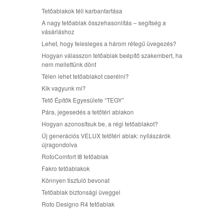
Tetőablakok téli karbantartása
A nagy tetőablak összehasonlítás – segítség a
vásárláshoz
Lehet, hogy felesleges a három rétegű üvegezés?
Hogyan válasszon tetőablak beépítő szakembert, ha
nem mellettünk dönt
Télen lehet tetőablakot cserélni?
Kik vagyunk mi?
Tető Építők Egyesülete “TEGY”
Pára, jegesedés a tetőtéri ablakon
Hogyan azonosítsuk be, a régi tetőablakot?
Új generációs VELUX tetőtéri ablak: nyílászárók
újragondolva
RotoComfort I8 tetőablak
Fakro tetőablakok
Könnyen tisztuló bevonat
Tetőablak biztonsági üveggel
Roto Designo R4 tetőablak