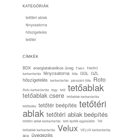
KATEGÓRIÁK
tetőtéri ablak
fénycsatorna
hőszigetelés
tetőtér
CÍMKÉK
BDX
energiatakarékos üveg
Fakro
FAKRO
fénycsatorna
GGL
GZL
karbantartás
fólia
Roto
hőszigetelés
karbantartás
párazáró fólia
tetőablak
Roto karbantartás
tegy
tető
tetőablak csere
tetőablak karbantartás
tetőtéri
tetőtér beépítés
tetőfedés
ablak
tetőtéri ablak beépítés
tetőtéri ablak karbantartás
tető építők egyesülete
Téli
Velux
tetőablak karbantartás
VELUX karbantartás
üvegezés
ács