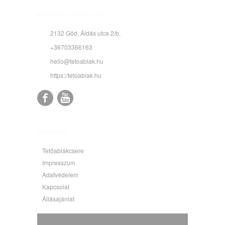
KISSTÓTH PLUSZ KFT.
2132 Göd, Áldás utca 2/b.
+36703366163
hello@tetoablak.hu
https://tetoablak.hu
OLDALAK
Tetőablakcsere
Impresszum
Adatvédelem
Kapcsolat
Állásajánlat