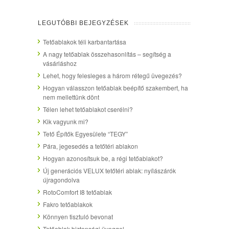
LEGUTÓBBI BEJEGYZÉSEK
Tetőablakok téli karbantartása
A nagy tetőablak összehasonlítás – segítség a
vásárláshoz
Lehet, hogy felesleges a három rétegű üvegezés?
Hogyan válasszon tetőablak beépítő szakembert, ha
nem mellettünk dönt
Télen lehet tetőablakot cserélni?
Kik vagyunk mi?
Tető Építők Egyesülete “TEGY”
Pára, jegesedés a tetőtéri ablakon
Hogyan azonosítsuk be, a régi tetőablakot?
Új generációs VELUX tetőtéri ablak: nyílászárók
újragondolva
RotoComfort I8 tetőablak
Fakro tetőablakok
Könnyen tisztuló bevonat
Tetőablak biztonsági üveggel