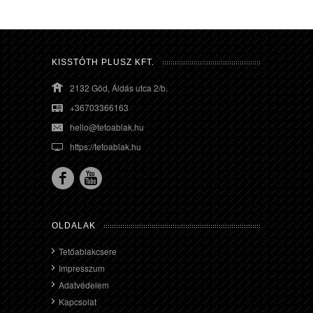
KISSTÓTH PLUSZ KFT.
2132 Göd, Áldás utca 2/b.
+36703366163
hello@tetoablak.hu
https://tetoablak.hu
OLDALAK
Tetőablakcsere
Impresszum
Adatvédelem
Kapcsolat