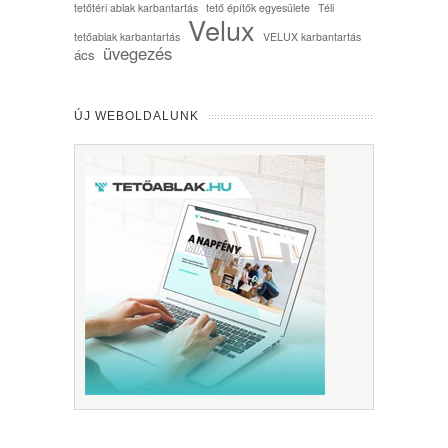
tetőtéri ablak karbantartás
tető építők egyesülete
Téli
Velux
tetőablak karbantartás
VELUX karbantartás
üvegezés
ács
ÚJ WEBOLDALUNK