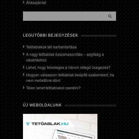
Állásajánlat
LEGUTÓBBI BEJEGYZÉSEK
Tetőablakok téli karbantartása
A nagy tetőablak összehasonlítás – segítség a
vásárláshoz
Lehet, hogy felesleges a három rétegű üvegezés?
Hogyan válasszon tetőablak beépítő szakembert, ha
nem mellettünk dönt
Télen lehet tetőablakot cserélni?
ÚJ WEBOLDALUNK