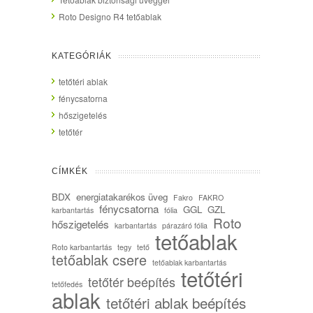
Roto Designo R4 tetőablak
KATEGÓRIÁK
tetőtéri ablak
fénycsatorna
hőszigetelés
tetőtér
CÍMKÉK
BDX
energiatakarékos üveg
Fakro
FAKRO
fénycsatorna
GGL
GZL
karbantartás
fólia
Roto
hőszigetelés
karbantartás
párazáró fólia
tetőablak
Roto karbantartás
tegy
tető
tetőablak csere
tetőablak karbantartás
tetőtéri
tetőtér beépítés
tetőfedés
ablak
tetőtéri ablak beépítés