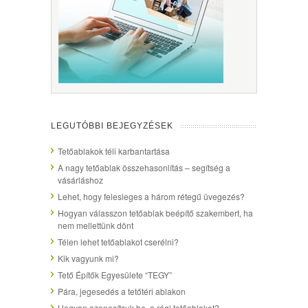
LEGUTÓBBI BEJEGYZÉSEK
Tetőablakok téli karbantartása
A nagy tetőablak összehasonlítás – segítség a
vásárláshoz
Lehet, hogy felesleges a három rétegű üvegezés?
Hogyan válasszon tetőablak beépítő szakembert, ha
nem mellettünk dönt
Télen lehet tetőablakot cserélni?
Kik vagyunk mi?
Tető Építők Egyesülete “TEGY”
Pára, jegesedés a tetőtéri ablakon
Hogyan azonosítsuk be, a régi tetőablakot?