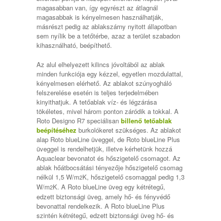
magasabban van, így egyrészt az átlagnál
magasabbak is kényelmesen használhatják,
másrészt pedig az ablakszárny nyitott állapotban
sem nyílik be a tetőtérbe, azaz a terület szabadon
kihasználható, beépíthető.
Az alul elhelyezett kilincs jóvoltából az ablak
minden funkciója egy kézzel, egyetlen mozdulattal,
kényelmesen elérhető. Az ablakot szúnyogháló
felszerelése esetén is teljes terjedelmében
kinyithatjuk. A tetőablak víz- és légzárása
tökéletes, mivel három ponton záródik a tokkal. A
Roto Designo R7 speciálisan
billenő tetőablak
beépítéséhez
burkolókeret szükséges. Az ablakot
alap Roto blueLine üveggel, de Roto blueLine Plus
üveggel is rendelhetjük, illetve kérhetünk hozzá
Aquaclear bevonatot és hőszigetelő csomagot. Az
ablak hőátbocsátási tényezője hőszigetelő csomag
nélkül 1,5 W/m
K, hőszigetelő csomaggal pedig 1,3
2
W/m
K. A Roto blueLine üveg egy kétrétegű,
2
edzett biztonsági üveg, amely hő- és fényvédő
bevonattal rendelkezik. A Roto blueLine Plus
szintén kétrétegű, edzett biztonsági üveg hő- és