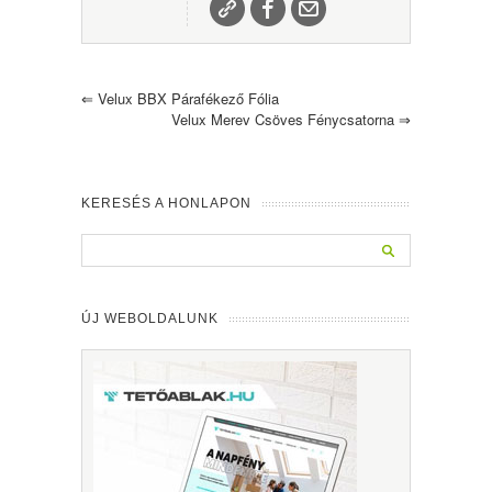
⇐
Velux BBX Párafékező Fólia
Velux Merev Csöves Fénycsatorna
⇒
KERESÉS A HONLAPON
ÚJ WEBOLDALUNK