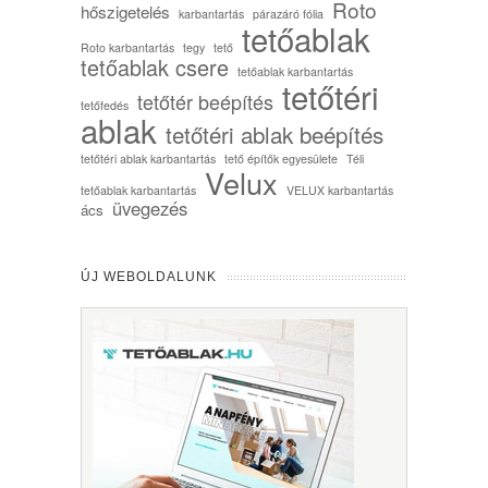
Roto
hőszigetelés
karbantartás
párazáró fólia
tetőablak
Roto karbantartás
tegy
tető
tetőablak csere
tetőablak karbantartás
tetőtéri
tetőtér beépítés
tetőfedés
ablak
tetőtéri ablak beépítés
tetőtéri ablak karbantartás
tető építők egyesülete
Téli
Velux
tetőablak karbantartás
VELUX karbantartás
üvegezés
ács
ÚJ WEBOLDALUNK