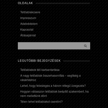
OLDALAK
Tetőablakcsere
Impresszum
Adatvédelem
Kapcsolat
Állásajánlat
LEGUTÓBBI BEJEGYZÉSEK
Tetőablakok téli karbantartása
A nagy tetőablak összehasonlítás – segítség a
vásárláshoz
Lehet, hogy felesleges a három rétegű üvegezés?
Hogyan válasszon tetőablak beépítő szakembert, ha
nem mellettünk dönt
Télen lehet tetőablakot cserélni?