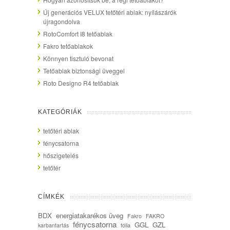
Új generációs VELUX tetőtéri ablak: nyílászárók
újragondolva
RotoComfort I8 tetőablak
Fakro tetőablakok
Könnyen tisztuló bevonat
Tetőablak biztonsági üveggel
Roto Designo R4 tetőablak
KATEGÓRIÁK
tetőtéri ablak
fénycsatorna
hőszigetelés
tetőtér
CÍMKÉK
BDX
energiatakarékos üveg
Fakro
FAKRO
fénycsatorna
GGL
GZL
karbantartás
fólia