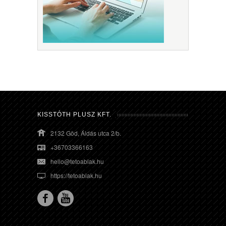
KISSTÓTH PLUSZ KFT.
2132 Göd, Áldás utca 2/b.
+36703366163
hello@tetoablak.hu
https://tetoablak.hu