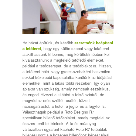
Ha házat építünk, és később
szeretnénk beépíteni
a tetőteret
, hogy egy külön szobát vagy lakóteret
alakíthassunk ki benne, még körültekintőbben kell
kiválasztanunk a megfelelő tetőfedő elemeket,
például a tetőcserepet, de a tetőablakot is. Hiszen,
a tetőteret háló- vagy gyerekszobaként használva
sokkal közelebbi kapcsolatba kerülünk az időjárási
elemekkel, mint a lakás többi részében. Így olyan
ablakra van szükség, amely nemcsak esztétikus,
és engedi élvezni a kilátást a felső szintről, de
megvéd az erős széltől, esőtől, túlzott
napsugárzástól, a hótól, a jégtől és a fagytól is.
Választhatjuk például a Roto Designo R7
speciálisan billenő tetőablakot, amely megfelel az
összes fenti feltételnek. A fa és műanyag
változatban egyaránt kapható Roto R7 tetőablak
billenési pontja a középen billenőhöz képest jóval