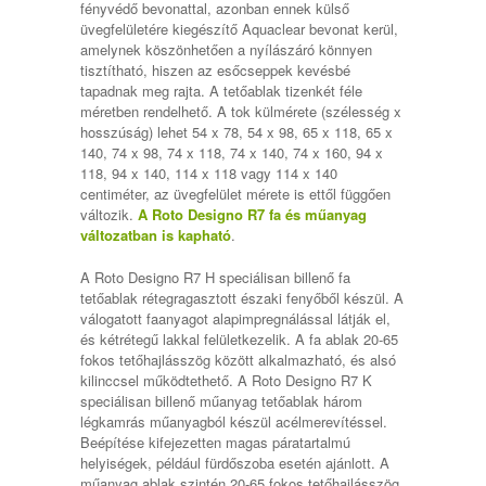
fényvédő bevonattal, azonban ennek külső
üvegfelületére kiegészítő Aquaclear bevonat kerül,
amelynek köszönhetően a nyílászáró könnyen
tisztítható, hiszen az esőcseppek kevésbé
tapadnak meg rajta. A tetőablak tizenkét féle
méretben rendelhető. A tok külmérete (szélesség x
hosszúság) lehet 54 x 78, 54 x 98, 65 x 118, 65 x
140, 74 x 98, 74 x 118, 74 x 140, 74 x 160, 94 x
118, 94 x 140, 114 x 118 vagy 114 x 140
centiméter, az üvegfelület mérete is ettől függően
változik.
A Roto Designo R7 fa és műanyag
változatban is kapható
.
A Roto Designo R7 H speciálisan billenő fa
tetőablak rétegragasztott északi fenyőből készül. A
válogatott faanyagot alapimpregnálással látják el,
és kétrétegű lakkal felületkezelik. A fa ablak 20-65
fokos tetőhajlásszög között alkalmazható, és alsó
kilinccsel működtethető. A Roto Designo R7 K
speciálisan billenő műanyag tetőablak három
légkamrás műanyagból készül acélmerevítéssel.
Beépítése kifejezetten magas páratartalmú
helyiségek, például fürdőszoba esetén ajánlott. A
műanyag ablak szintén 20-65 fokos tetőhajlásszög