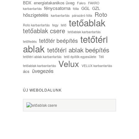
BDX
energiatakarékos üveg
Fakro
FAKRO
fénycsatorna
GGL
GZL
karbantartás
fólia
Roto
hőszigetelés
karbantartás
párazáró fólia
tetőablak
Roto karbantartás
tegy
tető
tetőablak csere
tetőablak karbantartás
tetőtéri
tetőtér beépítés
tetőfedés
ablak
tetőtéri ablak beépítés
tetőtéri ablak karbantartás
tető építők egyesülete
Téli
Velux
tetőablak karbantartás
VELUX karbantartás
üvegezés
ács
ÚJ WEBOLDALUNK