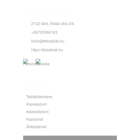
KISSTÓTH PLUSZ KFT.
2132 Göd, Áldás utca 2/b.
+36703366163
hello@tetoablak.hu
https://tetoablak.hu
OLDALAK
Tetőablakcsere
Impresszum
Adatvédelem
Kapcsolat
Állásajánlat