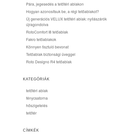
Pára, jegesedés a tetőtéri ablakon
Hogyan azonosítsuk be, a régi tetőablakot?
Új generációs VELUX tetőtéri ablak: nyílászárók
újragondolva
RotoComfort I8 tetőablak
Fakro tetőablakok
Könnyen tisztuló bevonat
Tetőablak biztonsági üveggel
Roto Designo R4 tetőablak
KATEGÓRIÁK
tetőtéri ablak
fénycsatorna
hőszigetelés
tetőtér
CÍMKÉK