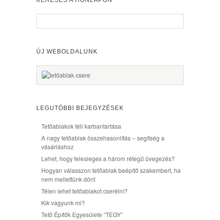
KERESÉS A HONLAPON
ÚJ WEBOLDALUNK
LEGUTÓBBI BEJEGYZÉSEK
Tetőablakok téli karbantartása
A nagy tetőablak összehasonlítás – segítség a
vásárláshoz
Lehet, hogy felesleges a három rétegű üvegezés?
Hogyan válasszon tetőablak beépítő szakembert, ha
nem mellettünk dönt
Télen lehet tetőablakot cserélni?
Kik vagyunk mi?
Tető Építők Egyesülete “TEGY”