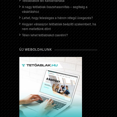
Tetőablakok téli karbantartása
A nagy tetőablak összehasonlítás – segítség a
vásárláshoz
Lehet, hogy felesleges a három rétegű üvegezés?
Hogyan válasszon tetőablak beépítő szakembert, ha
nem mellettünk dönt
Télen lehet tetőablakot cserélni?
ÚJ WEBOLDALUNK