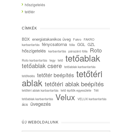
hőszigetelés
tetőtér
CÍMKÉK
BDX
energiatakarékos üveg
Fakro
FAKRO
fénycsatorna
GGL
GZL
karbantartás
fólia
Roto
hőszigetelés
karbantartás
párazáró fólia
tetőablak
Roto karbantartás
tegy
tető
tetőablak csere
tetőablak karbantartás
tetőtéri
tetőtér beépítés
tetőfedés
ablak
tetőtéri ablak beépítés
tetőtéri ablak karbantartás
tető építők egyesülete
Téli
Velux
tetőablak karbantartás
VELUX karbantartás
üvegezés
ács
ÚJ WEBOLDALUNK