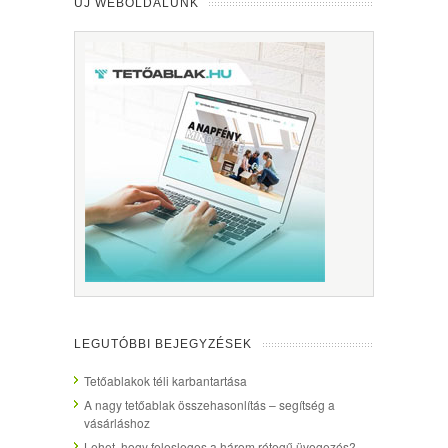
ÚJ WEBOLDALUNK
LEGUTÓBBI BEJEGYZÉSEK
Tetőablakok téli karbantartása
A nagy tetőablak összehasonlítás – segítség a
vásárláshoz
Lehet, hogy felesleges a három rétegű üvegezés?