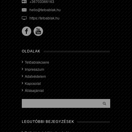
+36703366163
hello@tetoablak.hu
https://tetoablak.hu
OLDALAK
Tetőablakcsere
Impresszum
Adatvédelem
Kapcsolat
Állásajánlat
LEGUTÓBBI BEJEGYZÉSEK