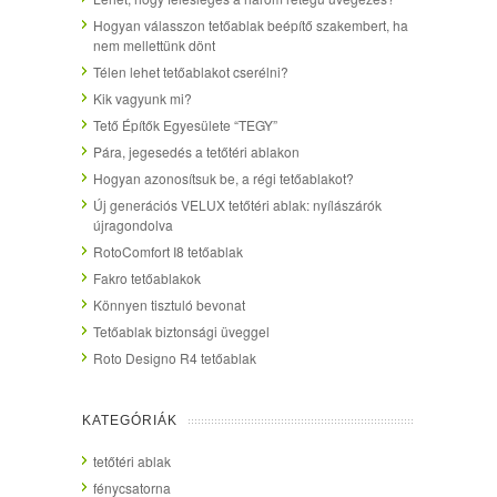
Hogyan válasszon tetőablak beépítő szakembert, ha
nem mellettünk dönt
Télen lehet tetőablakot cserélni?
Kik vagyunk mi?
Tető Építők Egyesülete “TEGY”
Pára, jegesedés a tetőtéri ablakon
Hogyan azonosítsuk be, a régi tetőablakot?
Új generációs VELUX tetőtéri ablak: nyílászárók
újragondolva
RotoComfort I8 tetőablak
Fakro tetőablakok
Könnyen tisztuló bevonat
Tetőablak biztonsági üveggel
Roto Designo R4 tetőablak
KATEGÓRIÁK
tetőtéri ablak
fénycsatorna