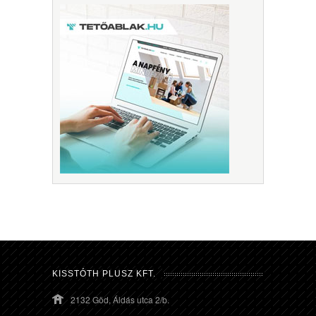
KISSTÓTH PLUSZ KFT.
2132 Göd, Áldás utca 2/b.