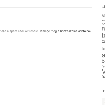
C
B
ka
hő
R
ználja a spam csökkentésére.
Ismerje meg a hozzászólás adatainak
t
c
t
a
b
ép
V
ü
Ú