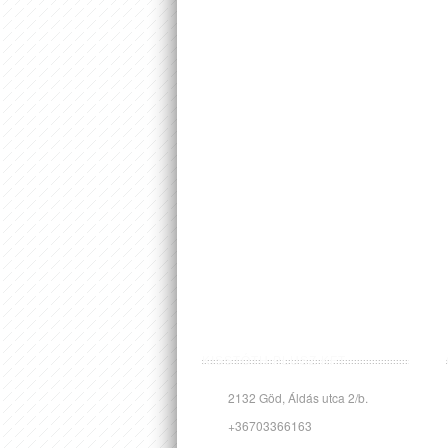
KISSTÓTH PLUSZ KFT.
2132 Göd, Áldás utca 2/b.
+36703366163