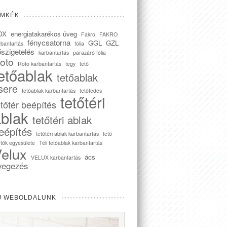
ÍMKÉK
DX
energiatakarékos üveg
Fakro
FAKRO
fénycsatorna
GGL
GZL
rbantartás
fólia
szigetelés
karbantartás
párazáró fólia
oto
Roto karbantartás
tegy
tető
etőablak
tetőablak
sere
tetőablak karbantartás
tetőfedés
tetőtéri
etőtér beépítés
blak
tetőtéri ablak
eépítés
tetőtéri ablak karbantartás
tető
ítők egyesülete
Téli tetőablak karbantartás
elux
ács
VELUX karbantartás
vegezés
J WEBOLDALUNK