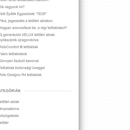
Kik vagyunk mi?
Tető Építők Egyesülete “TEGY”
Pára, jegesedés a tetőtéri ablakon
Hogyan azonosítsuk be, a régi tetőablakot?
Új generációs VELUX tetőtéri ablak:
nyílászárók újragondolva
RotoComfort I8 tetőablak
Fakro tetőablakok
Könnyen tisztuló bevonat
Tetőablak biztonsági üveggel
Roto Designo R4 tetőablak
ATEGÓRIÁK
tetőtéri ablak
fénycsatorna
hőszigetelés
tetőtér