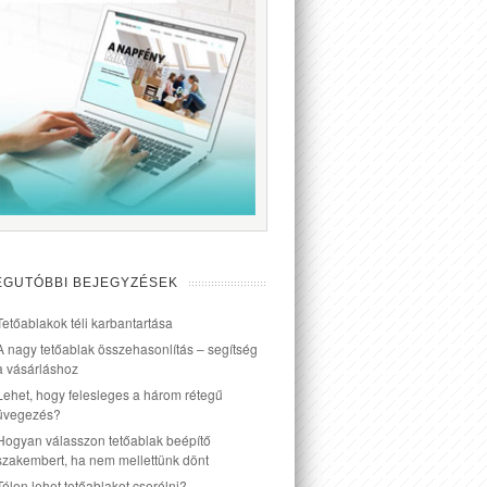
EGUTÓBBI BEJEGYZÉSEK
Tetőablakok téli karbantartása
A nagy tetőablak összehasonlítás – segítség
a vásárláshoz
Lehet, hogy felesleges a három rétegű
üvegezés?
Hogyan válasszon tetőablak beépítő
szakembert, ha nem mellettünk dönt
Télen lehet tetőablakot cserélni?