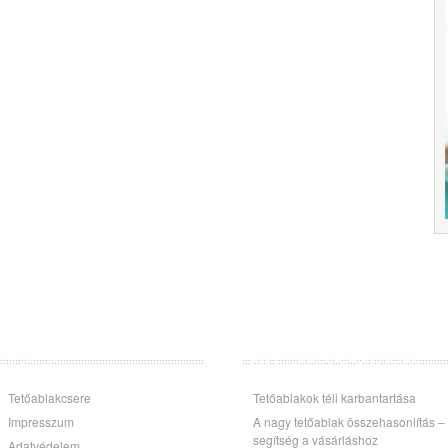
OLDALAK
LEGUTÓBBI BEJEGYZÉSEK
Tetőablakcsere
Tetőablakok téli karbantartása
Impresszum
A nagy tetőablak összehasonlítás –
segítség a vásárláshoz
Adatvédelem