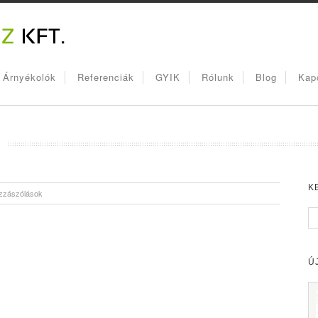
, Árnyékolók
Referenciák
GYIK
Rólunk
Blog
Kap
K
K
zzászólások
Ú