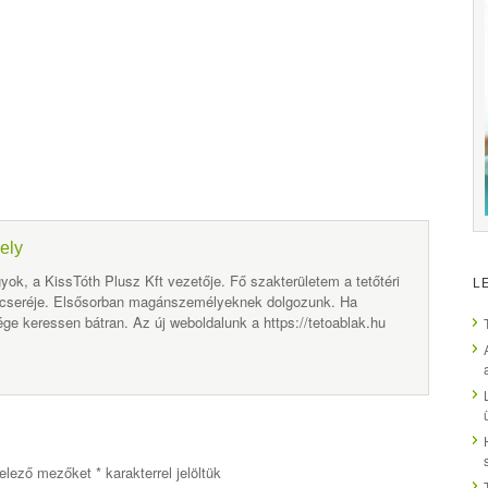
ely
yok, a KissTóth Plusz Kft vezetője. Fő szakterületem a tetőtéri
L
 cseréje. Elsősorban magánszemélyeknek dolgozunk. Ha
ge keressen bátran. Az új weboldalunk a https://tetoablak.hu
elező mezőket
*
karakterrel jelöltük