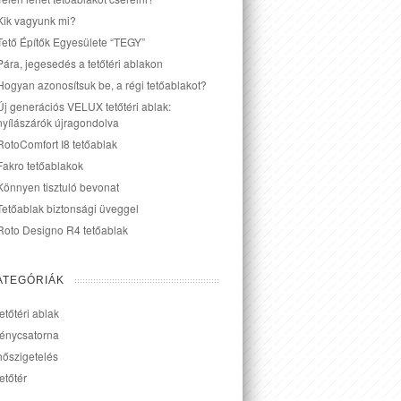
Kik vagyunk mi?
Tető Építők Egyesülete “TEGY”
Pára, jegesedés a tetőtéri ablakon
Hogyan azonosítsuk be, a régi tetőablakot?
Új generációs VELUX tetőtéri ablak:
nyílászárók újragondolva
RotoComfort I8 tetőablak
Fakro tetőablakok
Könnyen tisztuló bevonat
Tetőablak biztonsági üveggel
Roto Designo R4 tetőablak
ATEGÓRIÁK
tetőtéri ablak
fénycsatorna
hőszigetelés
tetőtér