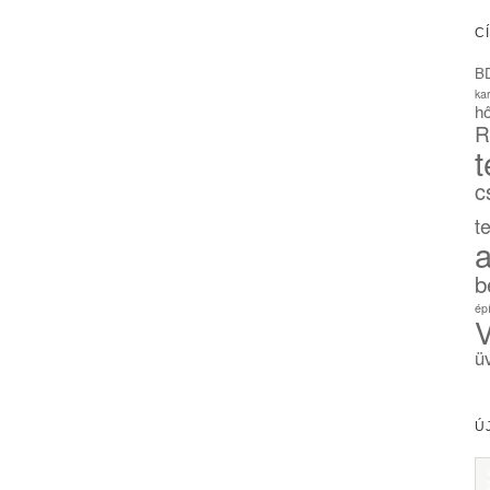
C
B
ka
hő
R
t
c
t
a
b
ép
V
ü
Ú