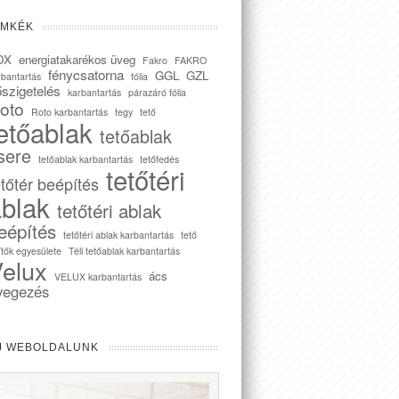
ÍMKÉK
DX
energiatakarékos üveg
Fakro
FAKRO
fénycsatorna
GGL
GZL
rbantartás
fólia
szigetelés
karbantartás
párazáró fólia
oto
Roto karbantartás
tegy
tető
etőablak
tetőablak
sere
tetőablak karbantartás
tetőfedés
tetőtéri
etőtér beépítés
blak
tetőtéri ablak
eépítés
tetőtéri ablak karbantartás
tető
ítők egyesülete
Téli tetőablak karbantartás
elux
ács
VELUX karbantartás
vegezés
J WEBOLDALUNK