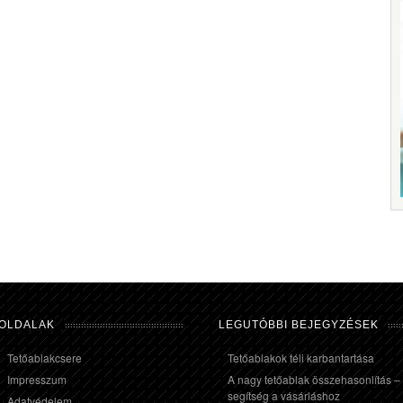
OLDALAK
LEGUTÓBBI BEJEGYZÉSEK
Tetőablakcsere
Tetőablakok téli karbantartása
Impresszum
A nagy tetőablak összehasonlítás –
segítség a vásárláshoz
Adatvédelem