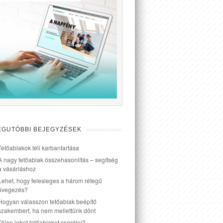
EGUTÓBBI BEJEGYZÉSEK
Tetőablakok téli karbantartása
A nagy tetőablak összehasonlítás – segítség
a vásárláshoz
Lehet, hogy felesleges a három rétegű
üvegezés?
Hogyan válasszon tetőablak beépítő
szakembert, ha nem mellettünk dönt
Télen lehet tetőablakot cserélni?