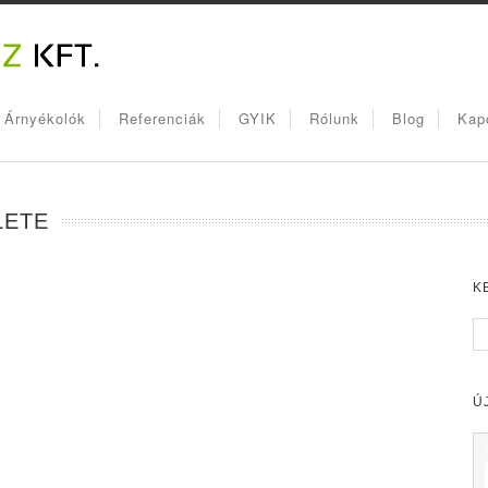
, Árnyékolók
Referenciák
GYIK
Rólunk
Blog
Kap
LETE
K
Ú