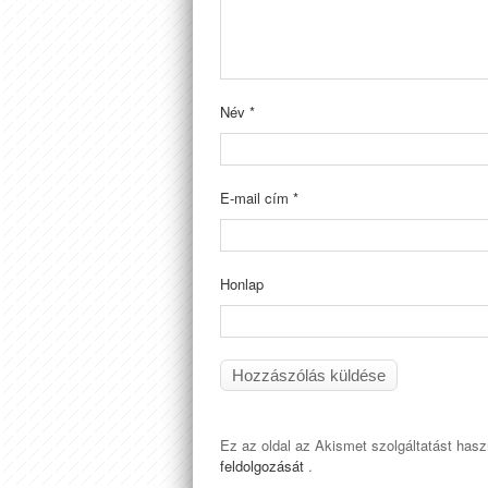
Név
*
E-mail cím
*
Honlap
Ez az oldal az Akismet szolgáltatást has
feldolgozását
.