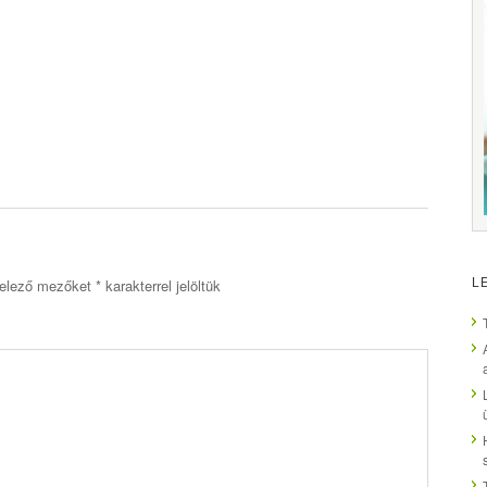
L
elező mezőket
*
karakterrel jelöltük