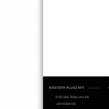
KISSTÓTH PLUSZ KFT.
2132 Göd, Áldás utca 2/b.
+36703366163