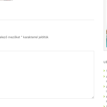
elező mezőket
*
karakterrel jelöltük
L