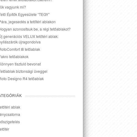
Kik vagyunk mi?
Tető Építők Egyesülete “TEGY”
Pára, jegesedés a tetőtéri ablakon
Hogyan azonosítsuk be, a régi tetőablakot?
Új generációs VELUX tetőtéri ablak:
nyílászárók újragondolva
RotoComfort I8 tetőablak
Fakro tetőablakok
Könnyen tisztuló bevonat
Tetőablak biztonsági üveggel
Roto Designo R4 tetőablak
ATEGÓRIÁK
tetőtéri ablak
fénycsatorna
hőszigetelés
tetőtér