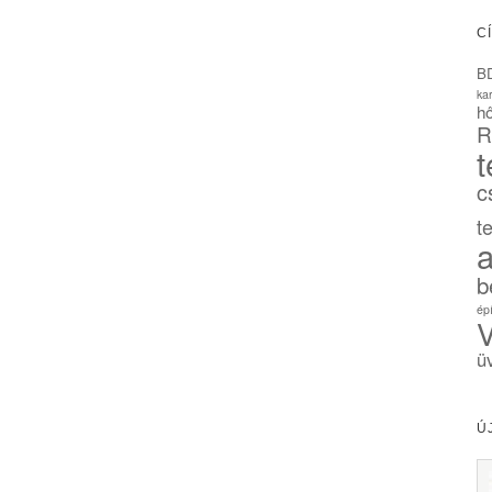
C
B
ka
hő
R
t
c
t
a
b
ép
V
ü
Ú