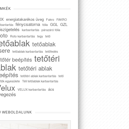
ÍMKÉK
DX
energiatakarékos üveg
Fakro
FAKRO
fénycsatorna
GGL
GZL
rbantartás
fólia
szigetelés
karbantartás
párazáró fólia
oto
Roto karbantartás
tegy
tető
etőablak
tetőablak
sere
tetőablak karbantartás
tetőfedés
tetőtéri
etőtér beépítés
blak
tetőtéri ablak
eépítés
tetőtéri ablak karbantartás
tető
ítők egyesülete
Téli tetőablak karbantartás
elux
ács
VELUX karbantartás
vegezés
J WEBOLDALUNK