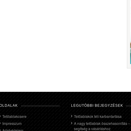
OLDALAK
LEGUTÓBBI BEJEGYZÉSEK
Tetőablakcsere
Tetőablakok téli karbantartása
Impresszum
A nagy tetőablak összehasonlítás –
segítség a vásárláshoz
Adatvédelem