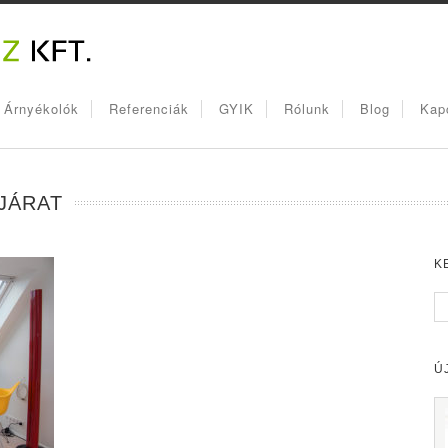
, Árnyékolók
Referenciák
GYIK
Rólunk
Blog
Kap
JÁRAT
K
Ú