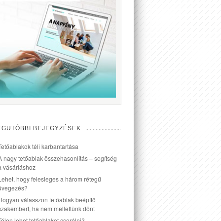
EGUTÓBBI BEJEGYZÉSEK
Tetőablakok téli karbantartása
A nagy tetőablak összehasonlítás – segítség
a vásárláshoz
Lehet, hogy felesleges a három rétegű
üvegezés?
Hogyan válasszon tetőablak beépítő
szakembert, ha nem mellettünk dönt
Télen lehet tetőablakot cserélni?