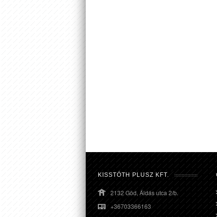
KISSTÓTH PLUSZ KFT.
2132 Göd, Áldás utca 2/b.
+36703366163