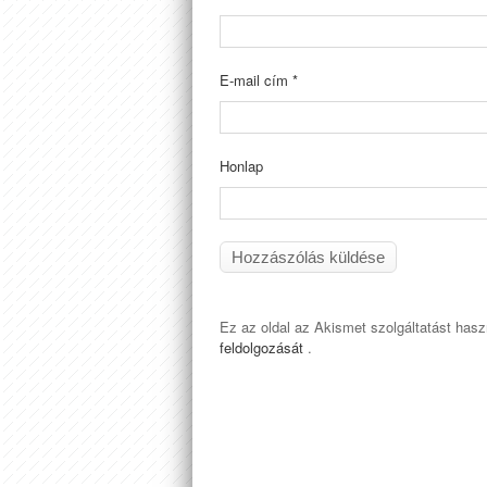
E-mail cím
*
Honlap
Ez az oldal az Akismet szolgáltatást has
feldolgozását
.