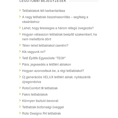
LEGUTÓBBI BEJEGYZÉSEK
Tetőablakok téli karbantartása
A nagy tetőablak összehasonlítás – segítség a
vásárláshoz
Lehet, hogy felesleges a három rétegű üvegezés?
Hogyan válasszon tetőablak beépítő szakembert, ha
nem mellettünk dönt
Télen lehet tetőablakot cserélni?
Kik vagyunk mi?
Tető Építők Egyesülete “TEGY”
Pára, jegesedés a tetőtéri ablakon
Hogyan azonosítsuk be, a régi tetőablakot?
Új generációs VELUX tetőtéri ablak: nyílászárók
újragondolva
RotoComfort I8 tetőablak
Fakro tetőablakok
Könnyen tisztuló bevonat
Tetőablak biztonsági üveggel
Roto Designo R4 tetőablak