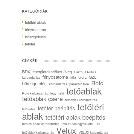
KATEGÓRIÁK
tetőtéri ablak
fénycsatorna
hőszigetelés
tetőtér
CÍMKÉK
BDX
energiatakarékos üveg
Fakro
FAKRO
fénycsatorna
GGL
GZL
karbantartás
fólia
Roto
hőszigetelés
karbantartás
párazáró fólia
tetőablak
Roto karbantartás
tegy
tető
tetőablak csere
tetőablak karbantartás
tetőtéri
tetőtér beépítés
tetőfedés
ablak
tetőtéri ablak beépítés
tetőtéri ablak karbantartás
tető építők egyesülete
Téli
Velux
tetőablak karbantartás
VELUX karbantartás