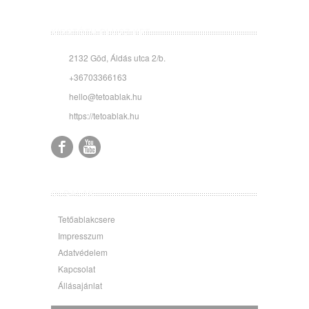
KISSTÓTH PLUSZ KFT.
2132 Göd, Áldás utca 2/b.
+36703366163
hello@tetoablak.hu
https://tetoablak.hu
OLDALAK
Tetőablakcsere
Impresszum
Adatvédelem
Kapcsolat
Állásajánlat