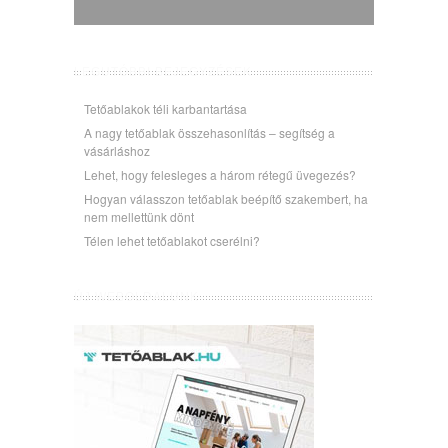
LEGUTÓBBI BEJEGYZÉSEK
Tetőablakok téli karbantartása
A nagy tetőablak összehasonlítás – segítség a
vásárláshoz
Lehet, hogy felesleges a három rétegű üvegezés?
Hogyan válasszon tetőablak beépítő szakembert, ha
nem mellettünk dönt
Télen lehet tetőablakot cserélni?
ÚJ WEBOLDALUNK