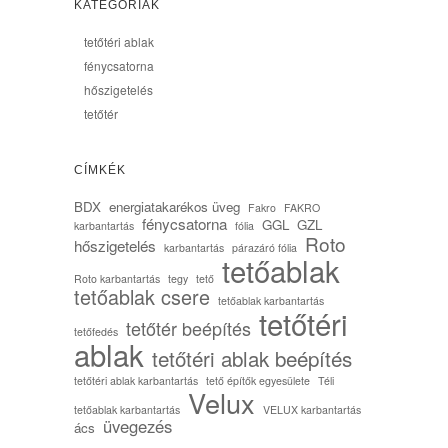
KATEGÓRIÁK
tetőtéri ablak
fénycsatorna
hőszigetelés
tetőtér
CÍMKÉK
BDX
energiatakarékos üveg
Fakro
FAKRO
fénycsatorna
GGL
GZL
karbantartás
fólia
Roto
hőszigetelés
karbantartás
párazáró fólia
tetőablak
Roto karbantartás
tegy
tető
tetőablak csere
tetőablak karbantartás
tetőtéri
tetőtér beépítés
tetőfedés
ablak
tetőtéri ablak beépítés
tetőtéri ablak karbantartás
tető építők egyesülete
Téli
Velux
tetőablak karbantartás
VELUX karbantartás
üvegezés
ács