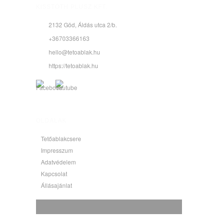
KISSTÓTH PLUSZ KFT.
2132 Göd, Áldás utca 2/b.
+36703366163
hello@tetoablak.hu
https://tetoablak.hu
OLDALAK
Tetőablakcsere
Impresszum
Adatvédelem
Kapcsolat
Állásajánlat