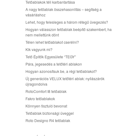
Tetőablakok téli karbantartása
A nagy tetőablak összehasonlítás – segítség a
vásárláshoz
Lehet, hogy felesleges a három rétegű üvegezés?
Hogyan válasszon tetőablak beépítő szakembert, ha
nem mellettünk dönt
Télen lehet tetőablakot cserélni?
Kik vagyunk mi?
Tető Építők Egyesülete “TEGY”
Pára, jegesedés a tetőtéri ablakon
Hogyan azonosítsuk be, a régi tetőablakot?
Új generációs VELUX tetőtéri ablak: nyílászárók
újragondolva
RotoComfort I8 tetőablak
Fakro tetőablakok
Könnyen tisztuló bevonat
Tetőablak biztonsági üveggel
Roto Designo R4 tetőablak