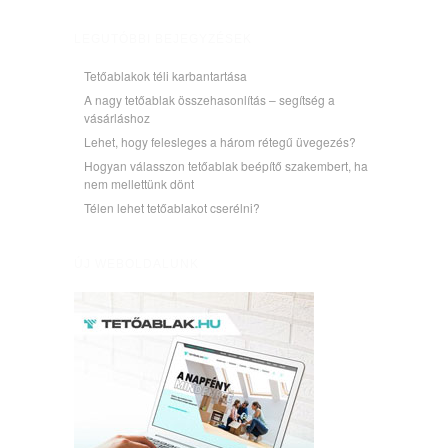
LEGUTÓBBI BEJEGYZÉSEK
Tetőablakok téli karbantartása
A nagy tetőablak összehasonlítás – segítség a
vásárláshoz
Lehet, hogy felesleges a három rétegű üvegezés?
Hogyan válasszon tetőablak beépítő szakembert, ha
nem mellettünk dönt
Télen lehet tetőablakot cserélni?
ÚJ WEBOLDALUNK