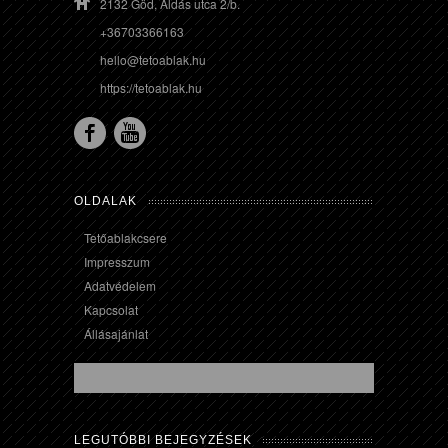
2132 Göd, Áldás utca 2/b.
+36703366163
hello@tetoablak.hu
https://tetoablak.hu
OLDALAK
Tetőablakcsere
Impresszum
Adatvédelem
Kapcsolat
Állásajánlat
LEGUTÓBBI BEJEGYZÉSEK