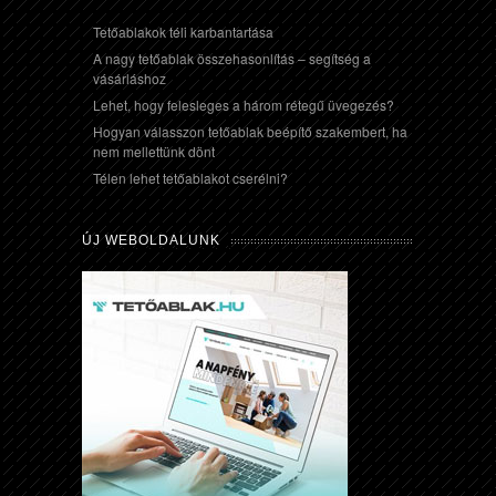
Tetőablakok téli karbantartása
A nagy tetőablak összehasonlítás – segítség a
vásárláshoz
Lehet, hogy felesleges a három rétegű üvegezés?
Hogyan válasszon tetőablak beépítő szakembert, ha
nem mellettünk dönt
Télen lehet tetőablakot cserélni?
ÚJ WEBOLDALUNK