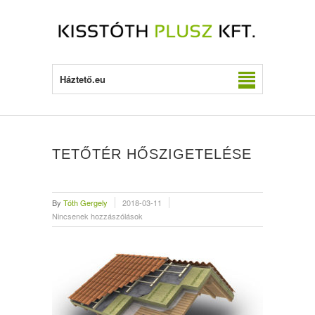
Háztető.eu
TETŐTÉR HŐSZIGETELÉSE
By
Tóth Gergely
2018-03-11
Nincsenek hozzászólások