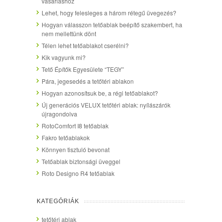
vásárláshoz
Lehet, hogy felesleges a három rétegű üvegezés?
Hogyan válasszon tetőablak beépítő szakembert, ha
nem mellettünk dönt
Télen lehet tetőablakot cserélni?
Kik vagyunk mi?
Tető Építők Egyesülete “TEGY”
Pára, jegesedés a tetőtéri ablakon
Hogyan azonosítsuk be, a régi tetőablakot?
Új generációs VELUX tetőtéri ablak: nyílászárók
újragondolva
RotoComfort I8 tetőablak
Fakro tetőablakok
Könnyen tisztuló bevonat
Tetőablak biztonsági üveggel
Roto Designo R4 tetőablak
KATEGÓRIÁK
tetőtéri ablak