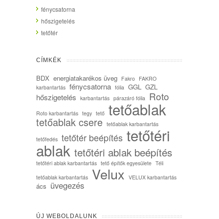
fénycsatorna
hőszigetelés
tetőtér
CÍMKÉK
BDX
energiatakarékos üveg
Fakro
FAKRO
fénycsatorna
GGL
GZL
karbantartás
fólia
Roto
hőszigetelés
karbantartás
párazáró fólia
tetőablak
Roto karbantartás
tegy
tető
tetőablak csere
tetőablak karbantartás
tetőtéri
tetőtér beépítés
tetőfedés
ablak
tetőtéri ablak beépítés
tetőtéri ablak karbantartás
tető építők egyesülete
Téli
Velux
tetőablak karbantartás
VELUX karbantartás
üvegezés
ács
ÚJ WEBOLDALUNK