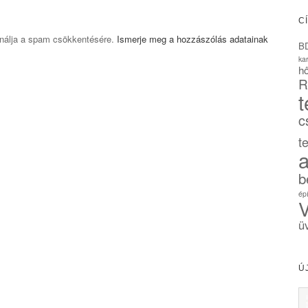
C
ználja a spam csökkentésére.
Ismerje meg a hozzászólás adatainak
B
ka
hő
R
t
c
t
a
b
ép
V
ü
Ú