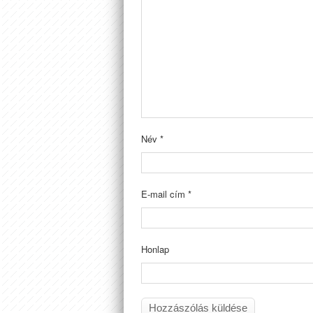
Név
*
E-mail cím
*
Honlap