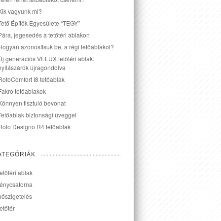
Kik vagyunk mi?
Tető Építők Egyesülete “TEGY”
Pára, jegesedés a tetőtéri ablakon
Hogyan azonosítsuk be, a régi tetőablakot?
Új generációs VELUX tetőtéri ablak:
nyílászárók újragondolva
RotoComfort I8 tetőablak
Fakro tetőablakok
Könnyen tisztuló bevonat
Tetőablak biztonsági üveggel
Roto Designo R4 tetőablak
ATEGÓRIÁK
tetőtéri ablak
fénycsatorna
hőszigetelés
tetőtér