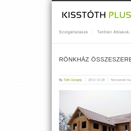
Szolgáltatások
Tetőtéri Ablakok
RÖNKHÁZ ÖSSZESZER
By
Tóth Gergely
2012-12-29
Nincsenek ho