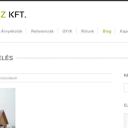
, Árnyékolók
Referenciák
GYIK
Rólunk
Blog
Kap
ELÉS
K
zzászólások
Ú