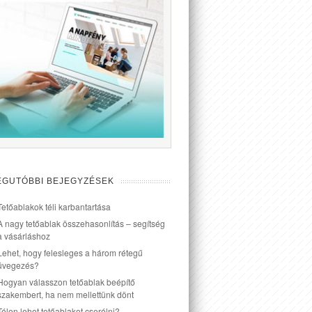
EGUTÓBBI BEJEGYZÉSEK
Tetőablakok téli karbantartása
A nagy tetőablak összehasonlítás – segítség
a vásárláshoz
Lehet, hogy felesleges a három rétegű
üvegezés?
Hogyan válasszon tetőablak beépítő
szakembert, ha nem mellettünk dönt
Télen lehet tetőablakot cserélni?