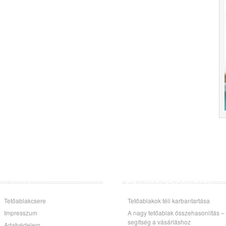
OLDALAK
LEGUTÓBBI BEJEGYZÉSEK
Tetőablakcsere
Tetőablakok téli karbantartása
Impresszum
A nagy tetőablak összehasonlítás –
segítség a vásárláshoz
Adatvédelem