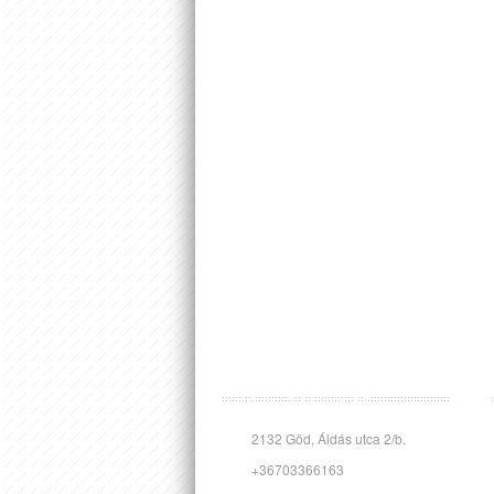
KISSTÓTH PLUSZ KFT.
2132 Göd, Áldás utca 2/b.
+36703366163