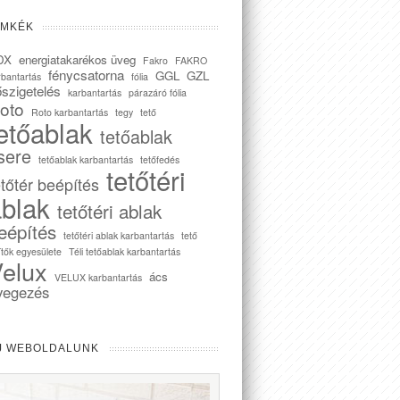
ÍMKÉK
DX
energiatakarékos üveg
Fakro
FAKRO
fénycsatorna
GGL
GZL
rbantartás
fólia
szigetelés
karbantartás
párazáró fólia
oto
Roto karbantartás
tegy
tető
etőablak
tetőablak
sere
tetőablak karbantartás
tetőfedés
tetőtéri
etőtér beépítés
blak
tetőtéri ablak
eépítés
tetőtéri ablak karbantartás
tető
ítők egyesülete
Téli tetőablak karbantartás
elux
ács
VELUX karbantartás
vegezés
J WEBOLDALUNK