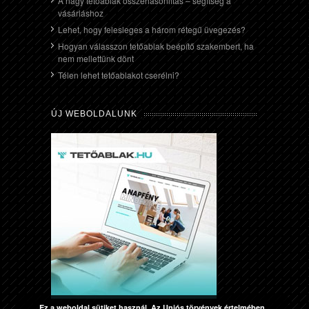
A nagy tetőablak összehasonlítás – segítség a
vásárláshoz
Lehet, hogy felesleges a három rétegű üvegezés?
Hogyan válasszon tetőablak beépítő szakembert, ha
nem mellettünk dönt
Télen lehet tetőablakot cserélni?
ÚJ WEBOLDALUNK
Ez a weboldal sütiket használ. Az Uniós törvények értelmében