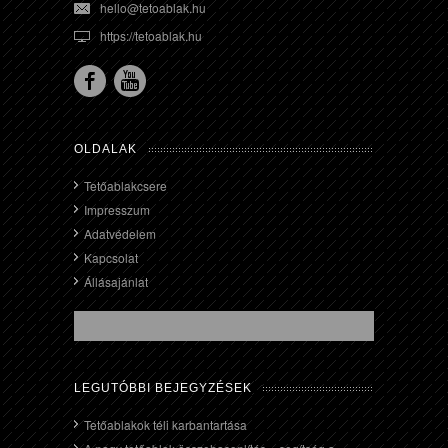
hello@tetoablak.hu
https://tetoablak.hu
OLDALAK
Tetőablakcsere
Impresszum
Adatvédelem
Kapcsolat
Állásajánlat
LEGUTÓBBI BEJEGYZÉSEK
Tetőablakok téli karbantartása