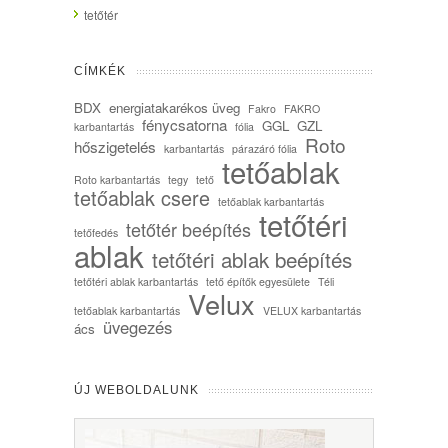
tetőtér
CÍMKÉK
BDX
energiatakarékos üveg
Fakro
FAKRO
fénycsatorna
GGL
GZL
karbantartás
fólia
Roto
hőszigetelés
karbantartás
párazáró fólia
tetőablak
Roto karbantartás
tegy
tető
tetőablak csere
tetőablak karbantartás
tetőtéri
tetőtér beépítés
tetőfedés
ablak
tetőtéri ablak beépítés
tetőtéri ablak karbantartás
tető építők egyesülete
Téli
Velux
tetőablak karbantartás
VELUX karbantartás
üvegezés
ács
ÚJ WEBOLDALUNK