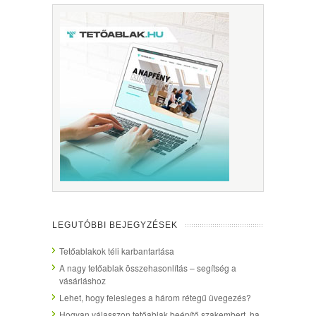
LEGUTÓBBI BEJEGYZÉSEK
Tetőablakok téli karbantartása
A nagy tetőablak összehasonlítás – segítség a
vásárláshoz
Lehet, hogy felesleges a három rétegű üvegezés?
Hogyan válasszon tetőablak beépítő szakembert, ha