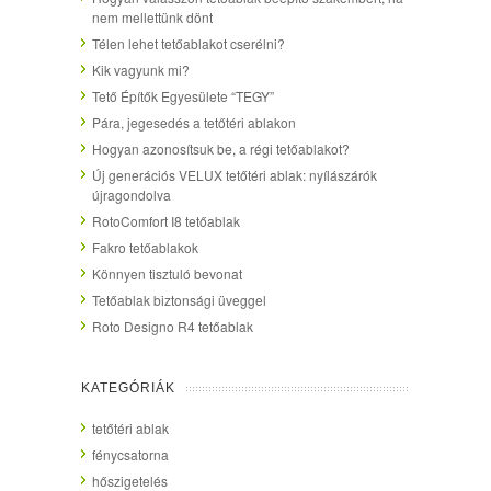
nem mellettünk dönt
Télen lehet tetőablakot cserélni?
Kik vagyunk mi?
Tető Építők Egyesülete “TEGY”
Pára, jegesedés a tetőtéri ablakon
Hogyan azonosítsuk be, a régi tetőablakot?
Új generációs VELUX tetőtéri ablak: nyílászárók
újragondolva
RotoComfort I8 tetőablak
Fakro tetőablakok
Könnyen tisztuló bevonat
Tetőablak biztonsági üveggel
Roto Designo R4 tetőablak
KATEGÓRIÁK
tetőtéri ablak
fénycsatorna
hőszigetelés