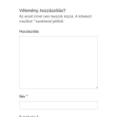
Vélemény, hozzászólás?
Az email címet nem tesszük közzé.
A kötelező
mezőket
*
karakterrel jelöltük
Hozzászólás
Név
*
E-mail cím
*