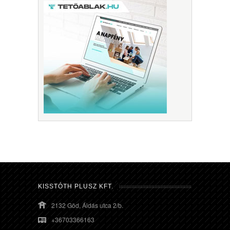
KISSTÓTH PLUSZ KFT.
2132 Göd, Áldás utca 2/b.
+36703366163