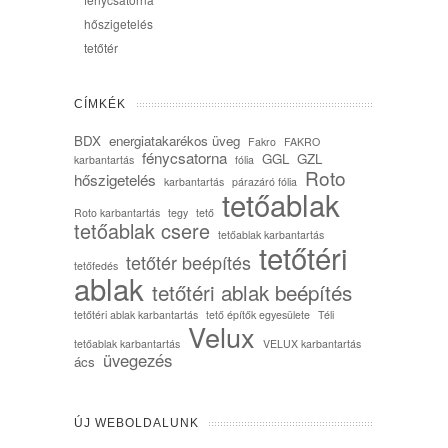
hőszigetelés
tetőtér
CÍMKÉK
BDX
energiatakarékos üveg
Fakro
FAKRO
fénycsatorna
GGL
GZL
karbantartás
fólia
Roto
hőszigetelés
karbantartás
párazáró fólia
tetőablak
Roto karbantartás
tegy
tető
tetőablak csere
tetőablak karbantartás
tetőtéri
tetőtér beépítés
tetőfedés
ablak
tetőtéri ablak beépítés
tetőtéri ablak karbantartás
tető építők egyesülete
Téli
Velux
tetőablak karbantartás
VELUX karbantartás
üvegezés
ács
ÚJ WEBOLDALUNK