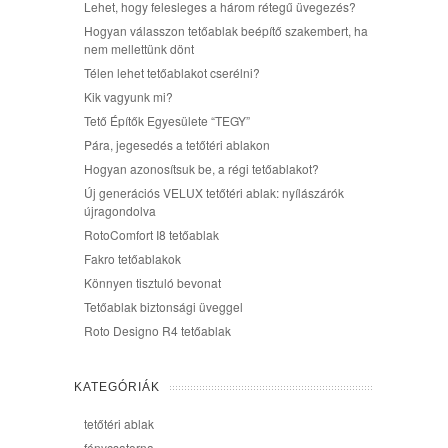
Lehet, hogy felesleges a három rétegű üvegezés?
Hogyan válasszon tetőablak beépítő szakembert, ha
nem mellettünk dönt
Télen lehet tetőablakot cserélni?
Kik vagyunk mi?
Tető Építők Egyesülete “TEGY”
Pára, jegesedés a tetőtéri ablakon
Hogyan azonosítsuk be, a régi tetőablakot?
Új generációs VELUX tetőtéri ablak: nyílászárók
újragondolva
RotoComfort I8 tetőablak
Fakro tetőablakok
Könnyen tisztuló bevonat
Tetőablak biztonsági üveggel
Roto Designo R4 tetőablak
KATEGÓRIÁK
tetőtéri ablak
fénycsatorna