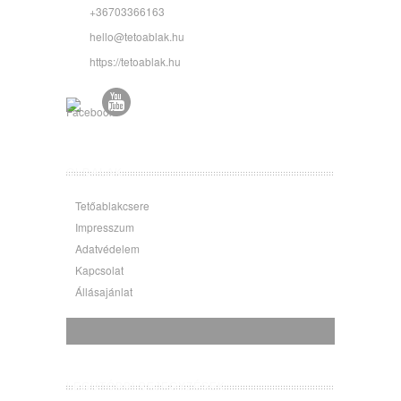
+36703366163
hello@tetoablak.hu
https://tetoablak.hu
OLDALAK
Tetőablakcsere
Impresszum
Adatvédelem
Kapcsolat
Állásajánlat
LEGUTÓBBI BEJEGYZÉSEK