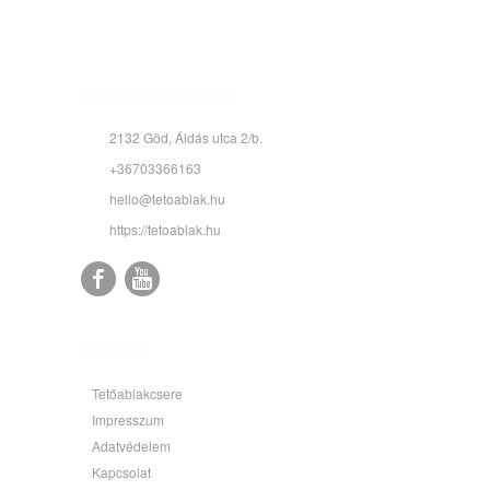
KISSTÓTH PLUSZ KFT.
2132 Göd, Áldás utca 2/b.
+36703366163
hello@tetoablak.hu
https://tetoablak.hu
OLDALAK
Tetőablakcsere
Impresszum
Adatvédelem
Kapcsolat