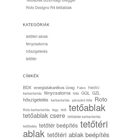
Roto Designo R4 tetőablak
KATEGÓRIÁK
tetőtéri ablak
fénycsatorna
hőszigetelés
tetőtér
CÍMKÉK
BDX
energiatakarékos üveg
Fakro
FAKRO
fénycsatorna
GGL
GZL
karbantartás
fólia
Roto
hőszigetelés
karbantartás
párazáró fólia
tetőablak
Roto karbantartás
tegy
tető
tetőablak csere
tetőablak karbantartás
tetőtéri
tetőtér beépítés
tetőfedés
ablak
tetőtéri ablak beépítés