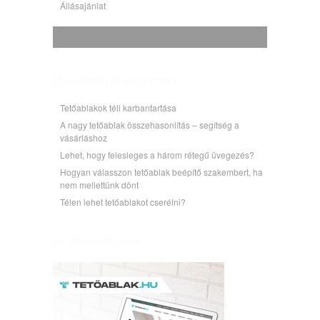
Állásajánlat
LEGUTÓBBI BEJEGYZÉSEK
Tetőablakok téli karbantartása
A nagy tetőablak összehasonlítás – segítség a
vásárláshoz
Lehet, hogy felesleges a három rétegű üvegezés?
Hogyan válasszon tetőablak beépítő szakembert, ha
nem mellettünk dönt
Télen lehet tetőablakot cserélni?
ÚJ WEBOLDALUNK