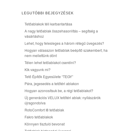
LEGUTÓBBI BEJEGYZÉSEK
Tetőablakok téli karbantartása
A nagy tetőablak összehasonlítás – segítség a
vásárláshoz
Lehet, hogy felesleges a három rétegű üvegezés?
Hogyan válasszon tetőablak beépítő szakembert, ha
nem mellettünk dönt
Télen lehet tetőablakot cserélni?
Kik vagyunk mi?
Tető Építők Egyesülete “TEGY”
Pára, jegesedés a tetőtéri ablakon
Hogyan azonosítsuk be, a régi tetőablakot?
Új generációs VELUX tetőtéri ablak: nyílászárók
újragondolva
RotoComfort I8 tetőablak
Fakro tetőablakok
Könnyen tisztuló bevonat
Tetőablak biztonsági üveggel