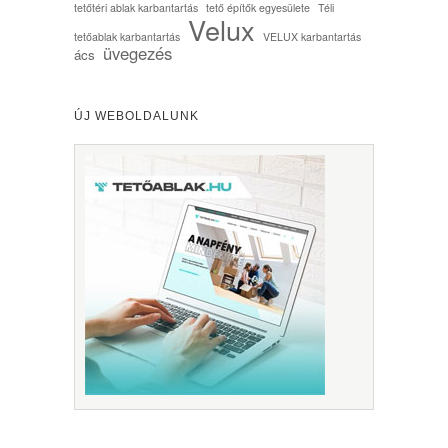
tetőtéri ablak karbantartás
tető építők egyesülete
Téli
Velux
tetőablak karbantartás
VELUX karbantartás
üvegezés
ács
ÚJ WEBOLDALUNK