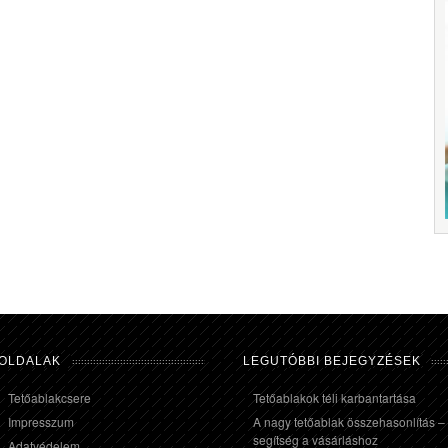
OLDALAK
LEGUTÓBBI BEJEGYZÉSEK
Tetőablakcsere
Tetőablakok téli karbantartása
Impresszum
A nagy tetőablak összehasonlítás –
segítség a vásárláshoz
Adatvédelem