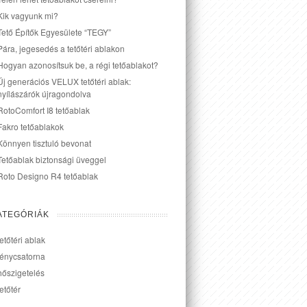
Kik vagyunk mi?
Tető Építők Egyesülete “TEGY”
Pára, jegesedés a tetőtéri ablakon
Hogyan azonosítsuk be, a régi tetőablakot?
Új generációs VELUX tetőtéri ablak:
nyílászárók újragondolva
RotoComfort I8 tetőablak
Fakro tetőablakok
Könnyen tisztuló bevonat
Tetőablak biztonsági üveggel
Roto Designo R4 tetőablak
ATEGÓRIÁK
tetőtéri ablak
fénycsatorna
hőszigetelés
tetőtér