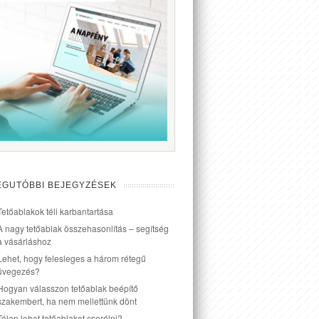
EGUTÓBBI BEJEGYZÉSEK
Tetőablakok téli karbantartása
A nagy tetőablak összehasonlítás – segítség
a vásárláshoz
Lehet, hogy felesleges a három rétegű
üvegezés?
Hogyan válasszon tetőablak beépítő
szakembert, ha nem mellettünk dönt
Télen lehet tetőablakot cserélni?