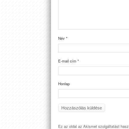
Név
*
E-mail cím
*
Honlap
Ez az oldal az Akismet szolgáltatást has