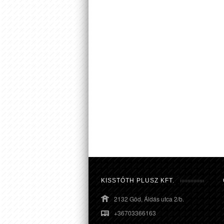
KISSTÓTH PLUSZ KFT.
2132 Göd, Áldás utca 2/b.
+36703366163