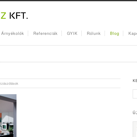
, Árnyékolók
Referenciák
GYIK
Rólunk
Blog
Kap
K
zzászólások
Ú