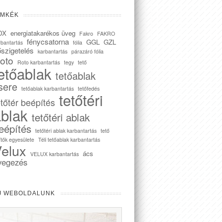
ÍMKÉK
DX
energiatakarékos üveg
Fakro
FAKRO
fénycsatorna
GGL
GZL
rbantartás
fólia
szigetelés
karbantartás
párazáró fólia
oto
Roto karbantartás
tegy
tető
etőablak
tetőablak
sere
tetőablak karbantartás
tetőfedés
tetőtéri
etőtér beépítés
blak
tetőtéri ablak
eépítés
tetőtéri ablak karbantartás
tető
ítők egyesülete
Téli tetőablak karbantartás
elux
ács
VELUX karbantartás
vegezés
J WEBOLDALUNK