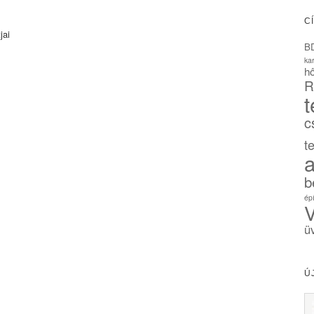
C
jai
B
ka
hő
R
t
c
t
a
b
ép
V
ü
Ú