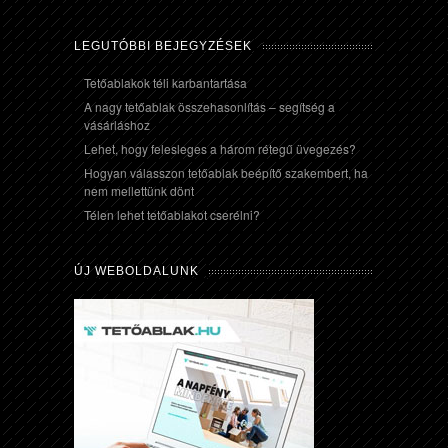
LEGUTÓBBI BEJEGYZÉSEK
Tetőablakok téli karbantartása
A nagy tetőablak összehasonlítás – segítség a
vásárláshoz
Lehet, hogy felesleges a három rétegű üvegezés?
Hogyan válasszon tetőablak beépítő szakembert, ha
nem mellettünk dönt
Télen lehet tetőablakot cserélni?
ÚJ WEBOLDALUNK