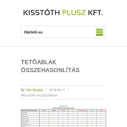
Háztető.eu
TETŐABLAK
ÖSSZEHASONLÍTÁS
By
Tóth Gergely
2018-06-11
Nincsenek hozzászólások