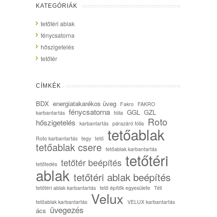
KATEGÓRIÁK
tetőtéri ablak
fénycsatorna
hőszigetelés
tetőtér
CÍMKÉK
BDX
energiatakarékos üveg
Fakro
FAKRO
fénycsatorna
GGL
GZL
karbantartás
fólia
Roto
hőszigetelés
karbantartás
párazáró fólia
tetőablak
Roto karbantartás
tegy
tető
tetőablak csere
tetőablak karbantartás
tetőtéri
tetőtér beépítés
tetőfedés
ablak
tetőtéri ablak beépítés
tetőtéri ablak karbantartás
tető építők egyesülete
Téli
Velux
tetőablak karbantartás
VELUX karbantartás
üvegezés
ács