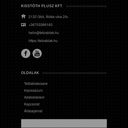
KISSTÓTH PLUSZ KFT.
2132 Göd, Áldás utca 2/b.
+36703366163
hello@tetoablak.hu
https://tetoablak.hu
OLDALAK
Tetőablakcsere
Impresszum
Adatvédelem
Kapcsolat
Állásajánlat