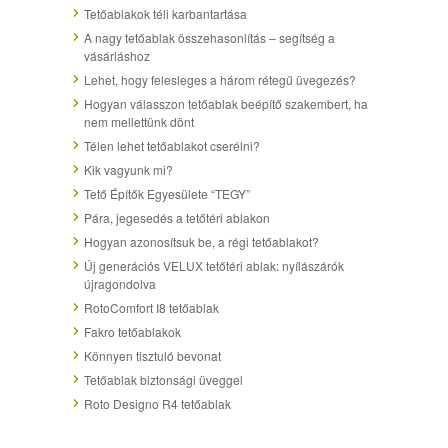
Tetőablakok téli karbantartása
A nagy tetőablak összehasonlítás – segítség a
vásárláshoz
Lehet, hogy felesleges a három rétegű üvegezés?
Hogyan válasszon tetőablak beépítő szakembert, ha
nem mellettünk dönt
Télen lehet tetőablakot cserélni?
Kik vagyunk mi?
Tető Építők Egyesülete “TEGY”
Pára, jegesedés a tetőtéri ablakon
Hogyan azonosítsuk be, a régi tetőablakot?
Új generációs VELUX tetőtéri ablak: nyílászárók
újragondolva
RotoComfort I8 tetőablak
Fakro tetőablakok
Könnyen tisztuló bevonat
Tetőablak biztonsági üveggel
Roto Designo R4 tetőablak