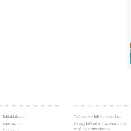
OLDALAK
LEGUTÓBBI BEJEGYZÉSEK
Tetőablakcsere
Tetőablakok téli karbantartása
Impresszum
A nagy tetőablak összehasonlítás –
segítség a vásárláshoz
Adatvédelem