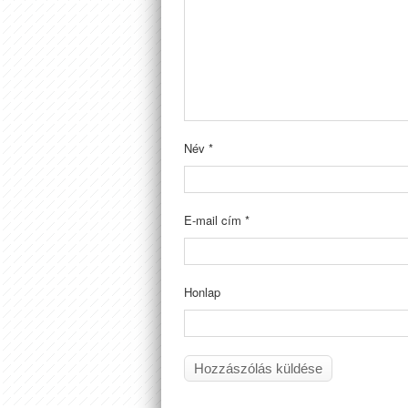
Név
*
E-mail cím
*
Honlap