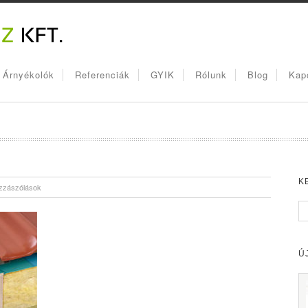
, Árnyékolók
Referenciák
GYIK
Rólunk
Blog
Kap
K
zzászólások
Ú