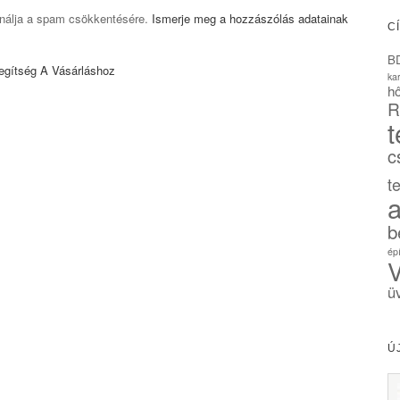
ználja a spam csökkentésére.
Ismerje meg a hozzászólás adatainak
C
B
egítség A Vásárláshoz
ka
hő
R
t
c
t
a
b
ép
V
ü
Ú