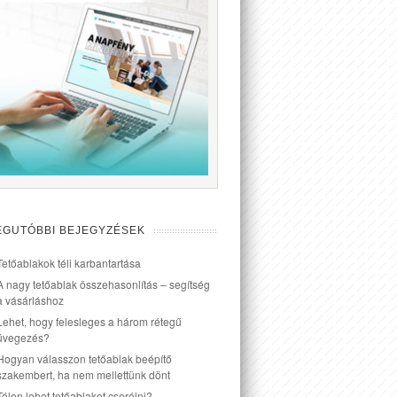
EGUTÓBBI BEJEGYZÉSEK
Tetőablakok téli karbantartása
A nagy tetőablak összehasonlítás – segítség
a vásárláshoz
Lehet, hogy felesleges a három rétegű
üvegezés?
Hogyan válasszon tetőablak beépítő
szakembert, ha nem mellettünk dönt
Télen lehet tetőablakot cserélni?