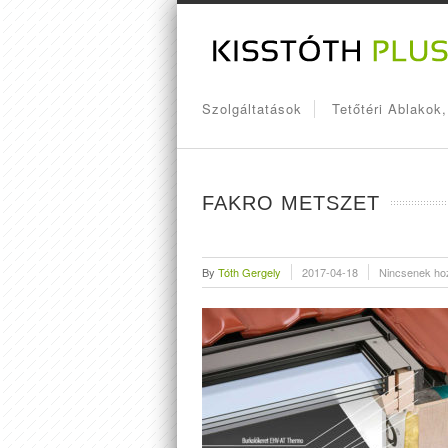
Szolgáltatások
Tetőtéri Ablakok
FAKRO METSZET
By
Tóth Gergely
2017-04-18
Nincsenek ho