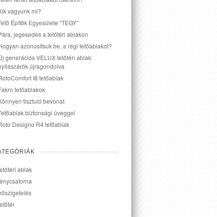
Kik vagyunk mi?
Tető Építők Egyesülete “TEGY”
Pára, jegesedés a tetőtéri ablakon
Hogyan azonosítsuk be, a régi tetőablakot?
Új generációs VELUX tetőtéri ablak:
nyílászárók újragondolva
RotoComfort I8 tetőablak
Fakro tetőablakok
Könnyen tisztuló bevonat
Tetőablak biztonsági üveggel
Roto Designo R4 tetőablak
ATEGÓRIÁK
tetőtéri ablak
fénycsatorna
hőszigetelés
tetőtér