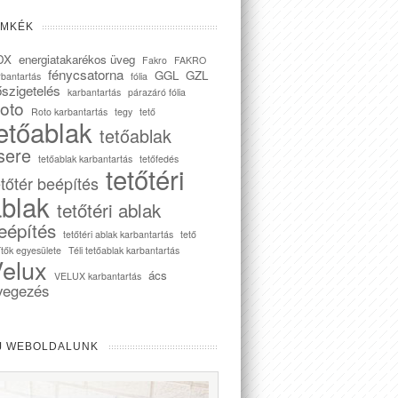
ÍMKÉK
DX
energiatakarékos üveg
Fakro
FAKRO
fénycsatorna
GGL
GZL
rbantartás
fólia
szigetelés
karbantartás
párazáró fólia
oto
Roto karbantartás
tegy
tető
etőablak
tetőablak
sere
tetőablak karbantartás
tetőfedés
tetőtéri
etőtér beépítés
blak
tetőtéri ablak
eépítés
tetőtéri ablak karbantartás
tető
ítők egyesülete
Téli tetőablak karbantartás
elux
ács
VELUX karbantartás
vegezés
J WEBOLDALUNK