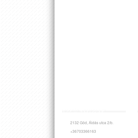
KISSTÓTH PLUSZ KFT.
2132 Göd, Áldás utca 2/b.
+36703366163