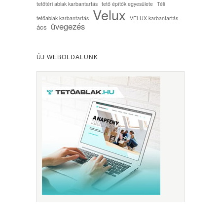
tetőtéri ablak karbantartás
tető építők egyesülete
Téli
Velux
tetőablak karbantartás
VELUX karbantartás
üvegezés
ács
ÚJ WEBOLDALUNK