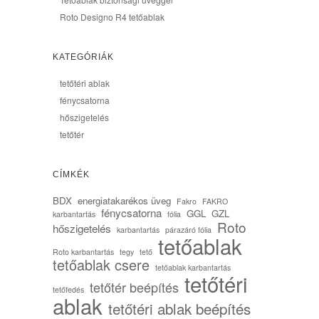
Roto Designo R4 tetőablak
KATEGÓRIÁK
tetőtéri ablak
fénycsatorna
hőszigetelés
tetőtér
CÍMKÉK
BDX
energiatakarékos üveg
Fakro
FAKRO
fénycsatorna
GGL
GZL
karbantartás
fólia
Roto
hőszigetelés
karbantartás
párazáró fólia
tetőablak
Roto karbantartás
tegy
tető
tetőablak csere
tetőablak karbantartás
tetőtéri
tetőtér beépítés
tetőfedés
ablak
tetőtéri ablak beépítés