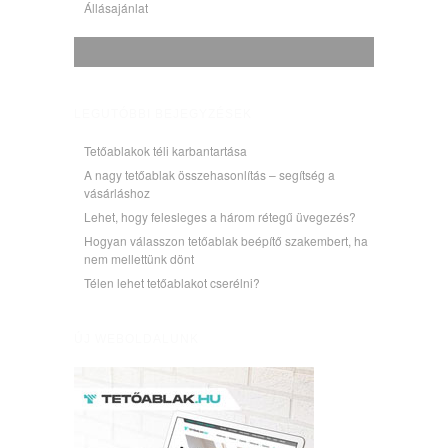
Állásajánlat
LEGUTÓBBI BEJEGYZÉSEK
Tetőablakok téli karbantartása
A nagy tetőablak összehasonlítás – segítség a
vásárláshoz
Lehet, hogy felesleges a három rétegű üvegezés?
Hogyan válasszon tetőablak beépítő szakembert, ha
nem mellettünk dönt
Télen lehet tetőablakot cserélni?
ÚJ WEBOLDALUNK