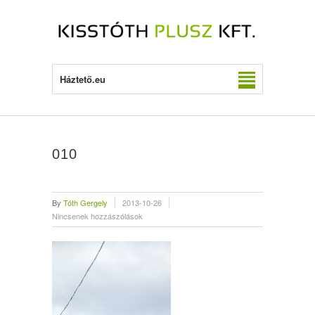
Háztető.eu
010
By
Tóth Gergely
2013-10-26
Nincsenek hozzászólások