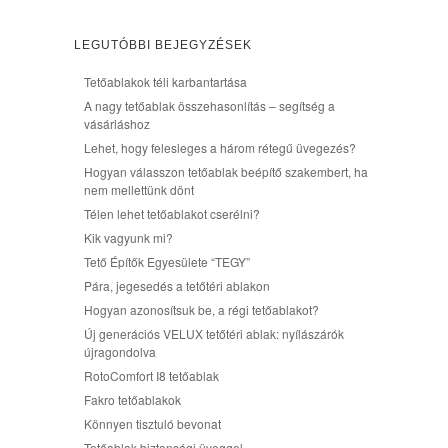
LEGUTÓBBI BEJEGYZÉSEK
Tetőablakok téli karbantartása
A nagy tetőablak összehasonlítás – segítség a
vásárláshoz
Lehet, hogy felesleges a három rétegű üvegezés?
Hogyan válasszon tetőablak beépítő szakembert, ha
nem mellettünk dönt
Télen lehet tetőablakot cserélni?
Kik vagyunk mi?
Tető Építők Egyesülete “TEGY”
Pára, jegesedés a tetőtéri ablakon
Hogyan azonosítsuk be, a régi tetőablakot?
Új generációs VELUX tetőtéri ablak: nyílászárók
újragondolva
RotoComfort I8 tetőablak
Fakro tetőablakok
Könnyen tisztuló bevonat
Tetőablak biztonsági üveggel