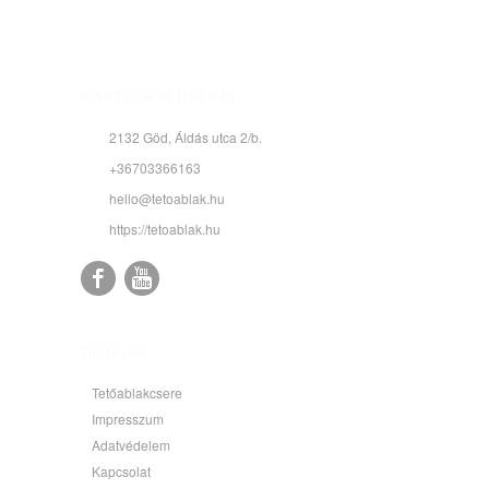
KISSTÓTH PLUSZ KFT.
2132 Göd, Áldás utca 2/b.
+36703366163
hello@tetoablak.hu
https://tetoablak.hu
OLDALAK
Tetőablakcsere
Impresszum
Adatvédelem
Kapcsolat