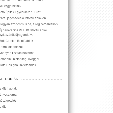
Kik vagyunk mi?
Tető Építők Egyesülete “TEGY”
Pára, jegesedés a tetőtéri ablakon
Hogyan azonosítsuk be, a régi tetőablakot?
Új generációs VELUX tetőtéri ablak:
nyílászárók újragondolva
RotoComfort I8 tetőablak
Fakro tetőablakok
Könnyen tisztuló bevonat
Tetőablak biztonsági üveggel
Roto Designo R4 tetőablak
ATEGÓRIÁK
tetőtéri ablak
fénycsatorna
hőszigetelés
tetőtér