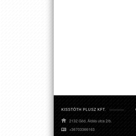
KISSTÓTH PLUSZ KFT.
2132 Göd, Áldás utca 2/b.
+36703366163