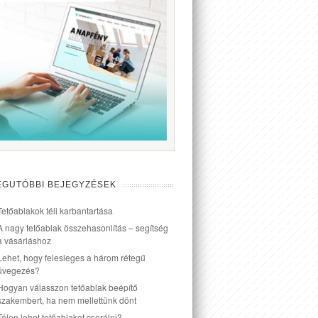
EGUTÓBBI BEJEGYZÉSEK
Tetőablakok téli karbantartása
A nagy tetőablak összehasonlítás – segítség
a vásárláshoz
Lehet, hogy felesleges a három rétegű
üvegezés?
Hogyan válasszon tetőablak beépítő
szakembert, ha nem mellettünk dönt
Télen lehet tetőablakot cserélni?