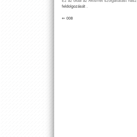
Ez az oldal az Akismet szolgáltatást has
feldolgozását
.
⇐
008