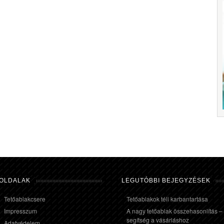
OLDALAK
LEGUTÓBBI BEJEGYZÉSEK
Tetőablakcsere
Tetőablakok téli karbantartása
Impresszum
A nagy tetőablak összehasonlítás –
segítség a vásárláshoz
Adatvédelem