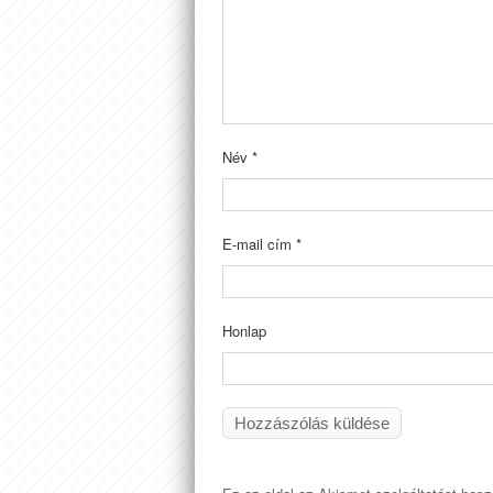
Név
*
E-mail cím
*
Honlap