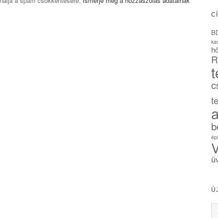
ználja a spam csökkentésére.
Ismerje meg a hozzászólás adatainak
C
B
ka
hő
R
t
c
t
a
b
ép
V
ü
Ú