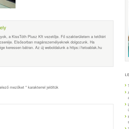
ely
yok, a KissTóth Plusz Kft vezetője. Fő szakterületem a tetőtéri
 cseréje. Elsősorban magánszemélyeknek dolgozunk. Ha
ge keressen bátran. Az új weboldalunk a https://tetoablak.hu
L
elező mezőket
*
karakterrel jelöltük