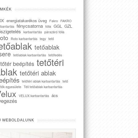
ÍMKÉK
DX
energiatakarékos üveg
Fakro
FAKRO
fénycsatorna
GGL
GZL
rbantartás
fólia
szigetelés
karbantartás
párazáró fólia
oto
Roto karbantartás
tegy
tető
etőablak
tetőablak
sere
tetőablak karbantartás
tetőfedés
tetőtéri
etőtér beépítés
blak
tetőtéri ablak
eépítés
tetőtéri ablak karbantartás
tető
ítők egyesülete
Téli tetőablak karbantartás
elux
ács
VELUX karbantartás
vegezés
J WEBOLDALUNK