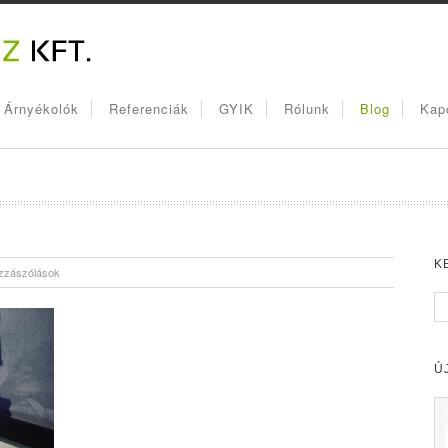
, Árnyékolók
Referenciák
GYIK
Rólunk
Blog
Kap
K
zzászólások
Ú