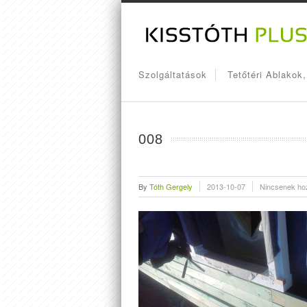
Szolgáltatások
Tetőtéri Ablakok
008
By
Tóth Gergely
2013-10-07
Nincsenek ho